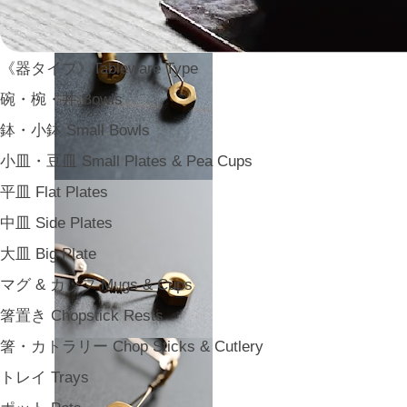
《器タイプ》Tableware Type
碗・椀・丼 Bowls
鉢・小鉢 Small Bowls
小皿・豆皿 Small Plates & Pea Cups
平皿 Flat Plates
中皿 Side Plates
大皿 Big Plate
マグ & カップ Mugs & Cups
箸置き Chopstick Rests
箸・カトラリー Chop Sticks & Cutlery
トレイ Trays