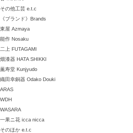
その他工芸 e.t.c
《ブランド》Brands
東屋 Azmaya
能作 Nosaku
二上 FUTAGAMI
畑漆器 HATA SHIKKI
薫寿堂 Kunjyudo
織田幸銅器 Odako Douki
ARAS
WDH
WASARA
一果ニ花 icca nicca
そのほか e.t.c