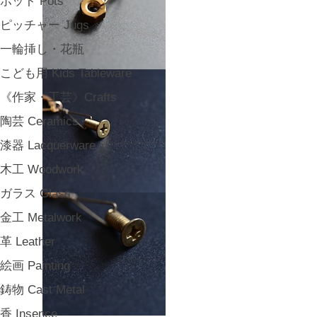
ポット Pots
ピッチャー Jugs
一輪挿し・花瓶
こども用 Kids Tableware
《作家・工芸》Crafts
陶芸 Ceramics
漆器 Lacquerware
木工 Woodwork
ガラス Glass
金工 Metalwork
革 Leather
絵画 Painting
鋳物 Cast Metal
香 Insence