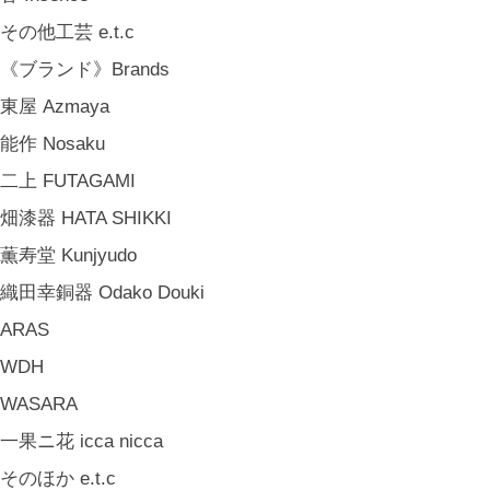
その他工芸 e.t.c
《ブランド》Brands
東屋 Azmaya
能作 Nosaku
二上 FUTAGAMI
畑漆器 HATA SHIKKI
薫寿堂 Kunjyudo
織田幸銅器 Odako Douki
ARAS
WDH
WASARA
一果ニ花 icca nicca
そのほか e.t.c