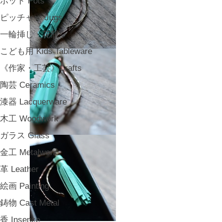
ポット Pots
ピッチャー Jugs
一輪挿し・花瓶
こども用 Kids Tableware
《作家・工芸》Crafts
陶芸 Ceramics
漆器 Lacquerware
木工 Woodwork
ガラス Glass
金工 Metalwork
革 Leather
絵画 Painting
鋳物 Cast Metal
香 Insence