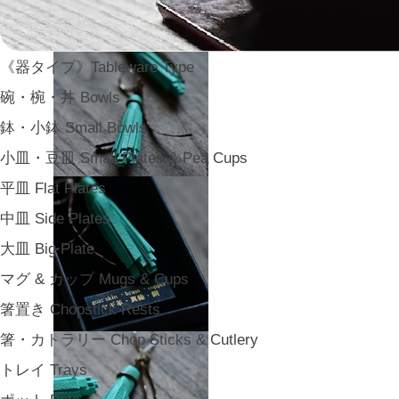
《器タイプ》Tableware Type
碗・椀・丼 Bowls
鉢・小鉢 Small Bowls
小皿・豆皿 Small Plates & Pea Cups
平皿 Flat Plates
中皿 Side Plates
大皿 Big Plate
マグ & カップ Mugs & Cups
箸置き Chopstick Rests
箸・カトラリー Chop Sticks & Cutlery
トレイ Trays