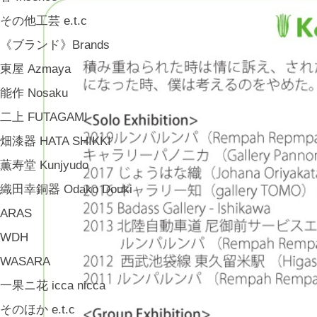
その他工芸 e.t.c
《ブランド》Brands
東屋 Azmaya
能作 Nosaku
二上 FUTAGAMI
畑漆器 HATA SHIKKI
薫寿堂 Kunjyudo
織田幸銅器 Odako Douki
ARAS
WDH
WASARA
一果ニ花 icca nicca
そのほか e.t.c