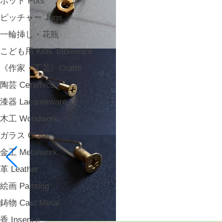
ポット Pots
ピッチャー Jugs
一輪挿し・花瓶
こども用 Kids Tableware
《作家・工芸》Crafts
陶芸 Ceramics
漆器 Lacquerware
木工 Woodwork
ガラス Glass
金工 Metalwork
革 Leather
絵画 Painting
鋳物 Cast Metal
香 Insence