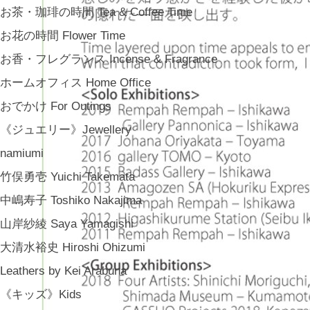
お茶・珈琲の時間 Tea & Coffee Time
お花の時間 Flower Time
お香・フレグランス Incense & Fragrance
ホームオフィス Home Office
おでかけ For Outings
《ジュエリー》Jewellery
namiumi
竹俣勇壱 Yuichi Takemata
中嶋寿子 Toshiko Nakajima
山岸紗綾 Saya Yamagishi
大清水裕史 Hiroshi Ohizumi
Leathers by Kei Arabuna
《キッズ》Kids