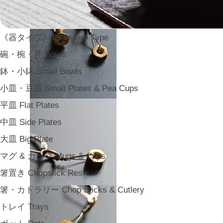
《器タイプ》Tableware Type
碗・椀・丼 Bowls
鉢・小鉢 Small Bowls
小皿・豆皿 Small Plates & Pea Cups
平皿 Flat Plates
中皿 Side Plates
大皿 Big Plate
マグ & カップ Mugs & Cups
箸置き Chopstick Rests
箸・カトラリー Chop Sticks & Cutlery
トレイ Trays