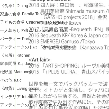
《食卓》Dining
家族の食卓 Family Tableware
子どもの食卓 Children's Tableware
一人暮らしの食卓 Tableware for One
パーティー Party
アンティークのもの Vintage & Antiques
《台所》Kitchen
家事問屋 Kajidonya
松野屋 Matsunoya
その他 e.t.c
《雑貨》Living goods
インテリア Interior
アンティークのもの Vintage & Antiques