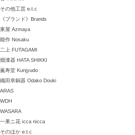
その他工芸 e.t.c
《ブランド》Brands
東屋 Azmaya
能作 Nosaku
二上 FUTAGAMI
畑漆器 HATA SHIKKI
薫寿堂 Kunjyudo
織田幸銅器 Odako Douki
ARAS
WDH
WASARA
一果ニ花 icca nicca
そのほか e.t.c