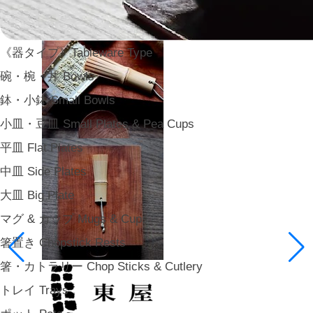
《器タイプ》Tableware Type
碗・椀・丼 Bowls
鉢・小鉢 Small Bowls
小皿・豆皿 Small Plates & Pea Cups
平皿 Flat Plates
中皿 Side Plates
大皿 Big Plate
マグ & カップ Mugs & Cups
箸置き Chopstick Rests
箸・カトラリー Chop Sticks & Cutlery
トレイ Trays