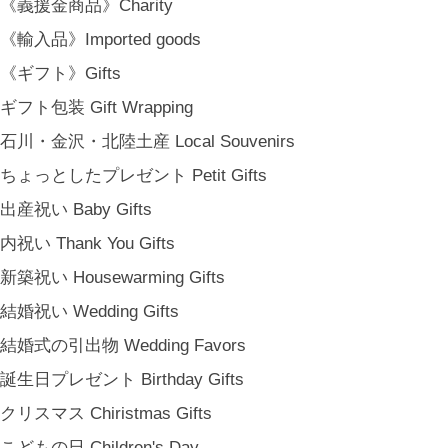
《義援金商品》Charity
SHOP INFO
《輸入品》Imported goods
SHOPPING GUIDE
《ギフト》Gifts
FAQ
BLOG
ギフト包装 Gift Wrapping
CONTACT
石川・金沢・北陸土産 Local Souvenirs
[ MEMBERSHIP ]
ちょっとしたプレゼント Petit Gifts
TOP
出産祝い Baby Gifts
MY PAGE
[ MAIL MAGAZINE ]
内祝い Thank You Gifts
新築祝い Housewarming Gifts
結婚祝い Wedding Gifts
登録
結婚式の引出物 Wedding Favors
[ NOTICE ]
プライバシーポリシー
誕生日プレゼント Birthday Gifts
特定商取引法に基づく表記
クリスマス Chiristmas Gifts
会員規約
こどもの日 Children's Day