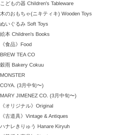
こどもの器 Children's Tableware
木のおもちゃ(ニキティキ) Wooden Toys
ぬいぐるみ Soft Toys
絵本 Children's Books
《食品》Food
BREW TEA CO
穀雨 Bakery Cokuu
MONSTER
金沢・北陸で生まれたさまざまな作品を中心に、物語を宿し、使う人の
COYA. (3月中旬〜)
日常という大切な時間にそっと寄り添う品々をキュレート。それぞれの
美しさに、和と洋、OLD & NEW のインスピレーションを重ね、暮らし
MARY JIMENEZ CO. (3月中旬〜)
の中で愉しむインテリアスタイリングをご提案しています。 casa rua [
《オリジナル》Original
カーサ・ルア] 石川県金沢市尾張町2-14-20 八百萬本舗 内 casa rua / A
《古道具》Vintage & Antiques
RU / icca / icca nicca Home Page Production & Photos by rua., co. ltd
[ MENU ]
ハナレきりゅう Hanare Kiryuh
HOME