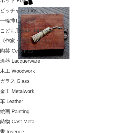
ポット Pots
ピッチャー Jugs
一輪挿し・花瓶
こども用 Kids Tableware
《作家・工芸》Crafts
陶芸 Ceramics
漆器 Lacquerware
木工 Woodwork
ガラス Glass
金工 Metalwork
革 Leather
絵画 Painting
鋳物 Cast Metal
香 Insence