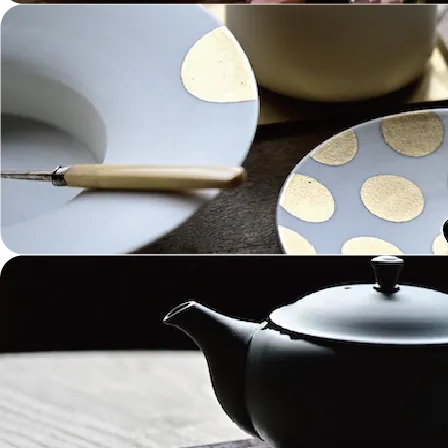
ガラス Glass
金工 Metalwork
革 Leather
絵画 Painting
鋳物 Cast Metal
香 Insence
その他工芸 e.t.c
《ブランド》Brands
東屋 Azmaya
能作 Nosaku
二上 FUTAGAMI
畑漆器 HATA SHIKKI
薫寿堂 Kunjyudo
織田幸銅器 Odako Douki