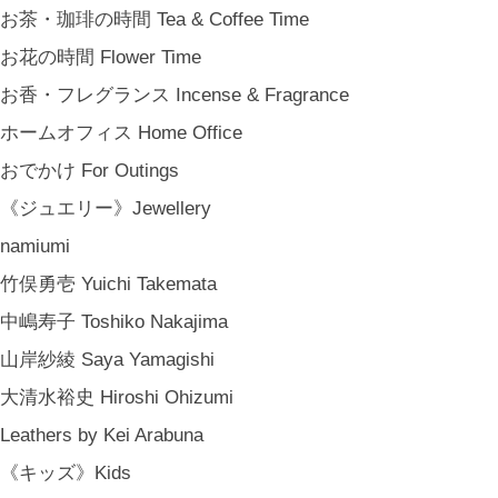
新築祝い Housewarming Gifts
お茶・珈琲の時間 Tea & Coffee Time
結婚祝い Wedding Gifts
お花の時間 Flower Time
結婚式の引出物 Wedding Favors
お香・フレグランス Incense & Fragrance
誕生日プレゼント Birthday Gifts
ホームオフィス Home Office
クリスマス Chiristmas Gifts
おでかけ For Outings
こどもの日 Children's Day
《ジュエリー》Jewellery
バレンタインデー Valentine's Day
namiumi
《季節のもの》Seasonal
竹俣勇壱 Yuichi Takemata
春 Spring
中嶋寿子 Toshiko Nakajima
夏 Summer
山岸紗綾 Saya Yamagishi
秋 Autumn
大清水裕史 Hiroshi Ohizumi
冬 Winter
Leathers by Kei Arabuna
節句 Seasonal Celebrations
《キッズ》Kids
《ご予約》Made to Order