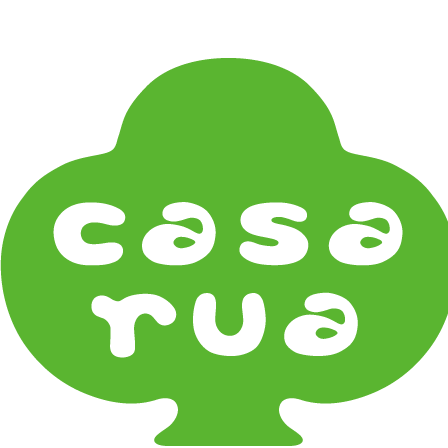
在庫は実店舗と兼用し常に流動しています。在庫切れ
の際はご連絡差し上げます！
Home
《雑貨》Living goods
お香・フレグランス Incense & Fragrance
MARY JIMENEZ CO.
《器タイプ》Tableware Type
碗・椀・丼 Bowls
鉢・小鉢 Small Bowls
小皿・豆皿 Small Plates & Pea Cups
平皿 Flat Plates
中皿 Side Plates