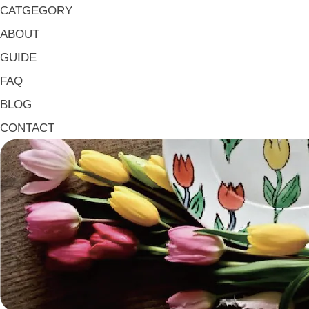
大皿 Big Plate
CATGEGORY
マグ & カップ Mugs & Cups
ABOUT
箸置き Chopstick Rests
GUIDE
箸・カトラリー Chop Sticks & Cutlery
FAQ
トレイ Trays
BLOG
ポット Pots
CONTACT
ピッチャー Jugs
一輪挿し・花瓶
こども用 Kids Tableware
《作家・工芸》Crafts
陶芸 Ceramics
漆器 Lacquerware
木工 Woodwork