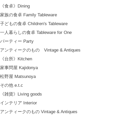
COYA. (3月中旬〜)
《食卓》Dining
MARY JIMENEZ CO. (3月中旬〜)
家族の食卓 Family Tableware
《オリジナル》Original
子どもの食卓 Children's Tableware
《古道具》Vintage & Antiques
一人暮らしの食卓 Tableware for One
ハナレきりゅう Hanare Kiryuh
パーティー Party
《義援金商品》Charity
アンティークのもの Vintage & Antiques
《輸入品》Imported goods
《台所》Kitchen
《ギフト》Gifts
家事問屋 Kajidonya
ギフト包装 Gift Wrapping
松野屋 Matsunoya
石川・金沢・北陸土産 Local Souvenirs
その他 e.t.c
ちょっとしたプレゼント Petit Gifts
《雑貨》Living goods
出産祝い Baby Gifts
インテリア Interior
内祝い Thank You Gifts
アンティークのもの Vintage & Antiques