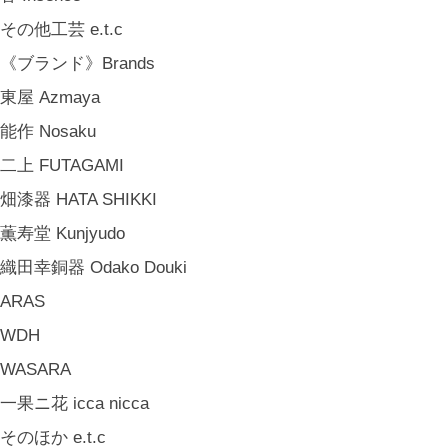
中嶋寿子 Toshiko Nakajima
その他工芸 e.t.c
山岸紗綾 Saya Yamagishi
《ブランド》Brands
大清水裕史 Hiroshi Ohizumi
東屋 Azmaya
Leathers by Kei Arabuna
能作 Nosaku
《キッズ》Kids
二上 FUTAGAMI
こどもの器 Children's Tableware
畑漆器 HATA SHIKKI
木のおもちゃ(ニキティキ) Wooden Toys
薫寿堂 Kunjyudo
ぬいぐるみ Soft Toys
織田幸銅器 Odako Douki
絵本 Children's Books
ARAS
《食品》Food
WDH
BREW TEA CO
WASARA
穀雨 Bakery Cokuu
一果ニ花 icca nicca
MONSTER
そのほか e.t.c