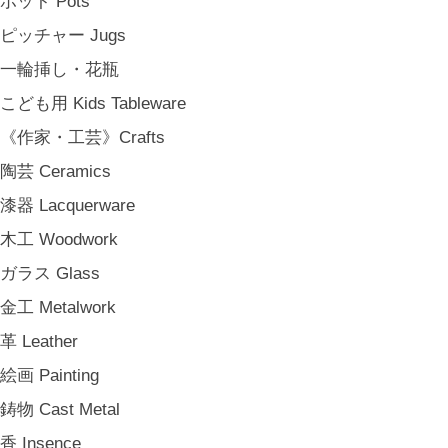
ポット Pots
松野屋 Matsunoya
ピッチャー Jugs
その他 e.t.c
一輪挿し・花瓶
《雑貨》Living goods
こども用 Kids Tableware
インテリア Interior
《作家・工芸》Crafts
アンティークのもの Vintage & Antiques
陶芸 Ceramics
お茶・珈琲の時間 Tea & Coffee Time
漆器 Lacquerware
お花の時間 Flower Time
木工 Woodwork
お香・フレグランス Incense & Fragrance
ガラス Glass
ホームオフィス Home Office
金工 Metalwork
おでかけ For Outings
革 Leather
《ジュエリー》Jewellery
絵画 Painting
namiumi
鋳物 Cast Metal
竹俣勇壱 Yuichi Takemata
香 Insence