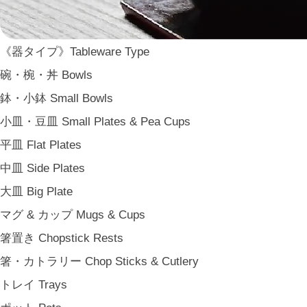
ARAS
WDH
《器タイプ》Tableware Type
WASARA
碗・椀・丼 Bowls
一果ニ花 icca nicca
鉢・小鉢 Small Bowls
そのほか e.t.c
小皿・豆皿 Small Plates & Pea Cups
《食卓》Dining
平皿 Flat Plates
家族の食卓 Family Tableware
中皿 Side Plates
子どもの食卓 Children's Tableware
大皿 Big Plate
一人暮らしの食卓 Tableware for One
マグ & カップ Mugs & Cups
パーティー Party
箸置き Chopstick Rests
アンティークのもの Vintage & Antiques
箸・カトラリー Chop Sticks & Cutlery
《台所》Kitchen
トレイ Trays
家事問屋 Kajidonya