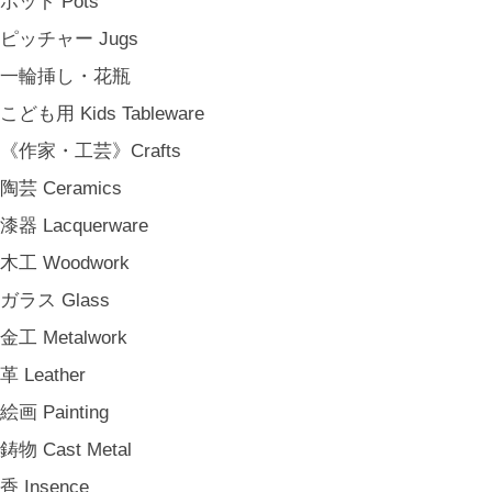
ポット Pots
松野屋 Matsunoya
ピッチャー Jugs
その他 e.t.c
一輪挿し・花瓶
《雑貨》Living goods
こども用 Kids Tableware
インテリア Interior
《作家・工芸》Crafts
アンティークのもの Vintage & Antiques
陶芸 Ceramics
お茶・珈琲の時間 Tea & Coffee Time
漆器 Lacquerware
お花の時間 Flower Time
木工 Woodwork
お香・フレグランス Incense & Fragrance
ガラス Glass
ホームオフィス Home Office
金工 Metalwork
おでかけ For Outings
革 Leather
《ジュエリー》Jewellery
絵画 Painting
namiumi
鋳物 Cast Metal
竹俣勇壱 Yuichi Takemata
香 Insence