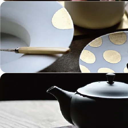
ガラス Glass
金工 Metalwork
革 Leather
絵画 Painting
鋳物 Cast Metal
香 Insence
その他工芸 e.t.c
《ブランド》Brands
東屋 Azmaya
能作 Nosaku
二上 FUTAGAMI
畑漆器 HATA SHIKKI
薫寿堂 Kunjyudo
織田幸銅器 Odako Douki