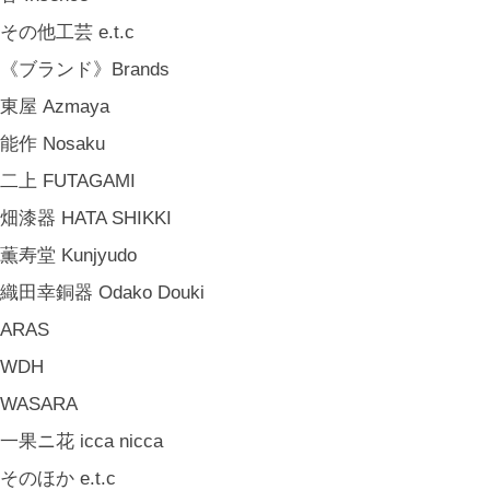
中嶋寿子 Toshiko Nakajima
その他工芸 e.t.c
山岸紗綾 Saya Yamagishi
《ブランド》Brands
大清水裕史 Hiroshi Ohizumi
東屋 Azmaya
Leathers by Kei Arabuna
能作 Nosaku
《キッズ》Kids
二上 FUTAGAMI
こどもの器 Children's Tableware
畑漆器 HATA SHIKKI
木のおもちゃ(ニキティキ) Wooden Toys
薫寿堂 Kunjyudo
ぬいぐるみ Soft Toys
織田幸銅器 Odako Douki
絵本 Children's Books
ARAS
《食品》Food
WDH
BREW TEA CO
WASARA
穀雨 Bakery Cokuu
一果ニ花 icca nicca
MONSTER
そのほか e.t.c