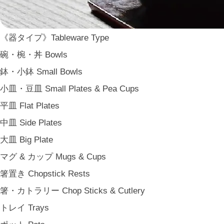
ARAS
WDH
《器タイプ》Tableware Type
WASARA
碗・椀・丼 Bowls
一果ニ花 icca nicca
鉢・小鉢 Small Bowls
そのほか e.t.c
小皿・豆皿 Small Plates & Pea Cups
《食卓》Dining
平皿 Flat Plates
家族の食卓 Family Tableware
中皿 Side Plates
子どもの食卓 Children's Tableware
大皿 Big Plate
一人暮らしの食卓 Tableware for One
マグ & カップ Mugs & Cups
パーティー Party
箸置き Chopstick Rests
アンティークのもの Vintage & Antiques
箸・カトラリー Chop Sticks & Cutlery
《台所》Kitchen
トレイ Trays
家事問屋 Kajidonya