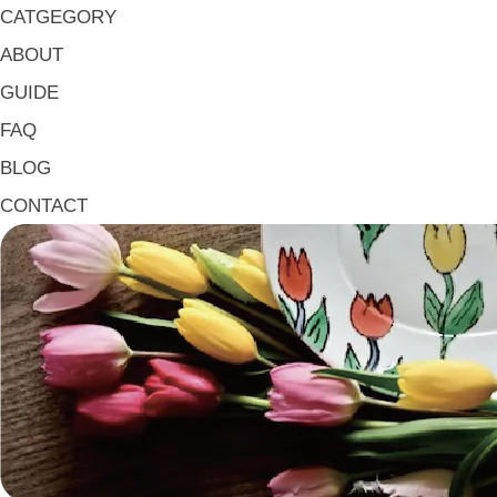
大皿 Big Plate
CATGEGORY
マグ & カップ Mugs & Cups
ABOUT
箸置き Chopstick Rests
GUIDE
箸・カトラリー Chop Sticks & Cutlery
FAQ
トレイ Trays
BLOG
ポット Pots
CONTACT
ピッチャー Jugs
一輪挿し・花瓶
こども用 Kids Tableware
《作家・工芸》Crafts
陶芸 Ceramics
漆器 Lacquerware
木工 Woodwork