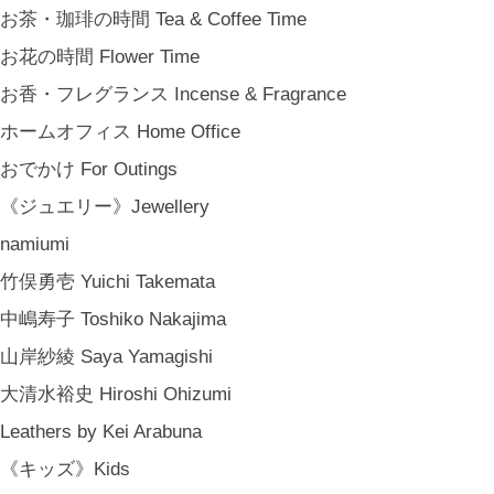
新築祝い Housewarming Gifts
お茶・珈琲の時間 Tea & Coffee Time
結婚祝い Wedding Gifts
お花の時間 Flower Time
結婚式の引出物 Wedding Favors
お香・フレグランス Incense & Fragrance
誕生日プレゼント Birthday Gifts
ホームオフィス Home Office
クリスマス Chiristmas Gifts
おでかけ For Outings
こどもの日 Children's Day
《ジュエリー》Jewellery
バレンタインデー Valentine's Day
namiumi
《季節のもの》Seasonal
竹俣勇壱 Yuichi Takemata
春 Spring
中嶋寿子 Toshiko Nakajima
夏 Summer
山岸紗綾 Saya Yamagishi
秋 Autumn
大清水裕史 Hiroshi Ohizumi
冬 Winter
Leathers by Kei Arabuna
節句 Seasonal Celebrations
《キッズ》Kids
《ご予約》Made to Order