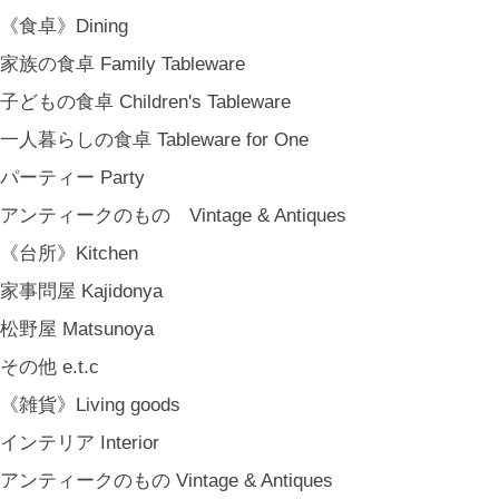
COYA. (3月中旬〜)
《食卓》Dining
MARY JIMENEZ CO. (3月中旬〜)
家族の食卓 Family Tableware
《オリジナル》Original
子どもの食卓 Children's Tableware
《古道具》Vintage & Antiques
一人暮らしの食卓 Tableware for One
ハナレきりゅう Hanare Kiryuh
パーティー Party
《義援金商品》Charity
アンティークのもの Vintage & Antiques
《輸入品》Imported goods
《台所》Kitchen
《ギフト》Gifts
家事問屋 Kajidonya
ギフト包装 Gift Wrapping
松野屋 Matsunoya
石川・金沢・北陸土産 Local Souvenirs
その他 e.t.c
ちょっとしたプレゼント Petit Gifts
《雑貨》Living goods
出産祝い Baby Gifts
インテリア Interior
内祝い Thank You Gifts
アンティークのもの Vintage & Antiques