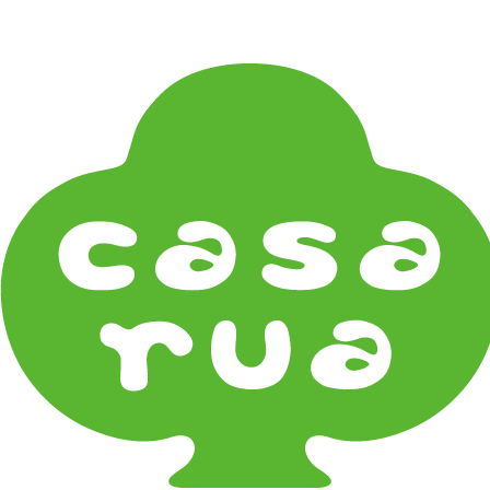
在庫は実店舗と兼用し常に流動しています。在庫切れ
の際はご連絡差し上げます！
Home
《作家・工芸》Crafts
金工 Metalwork
麻生三郎 Saburo Asao
《器タイプ》Tableware Type
碗・椀・丼 Bowls
鉢・小鉢 Small Bowls
小皿・豆皿 Small Plates & Pea Cups
平皿 Flat Plates
中皿 Side Plates