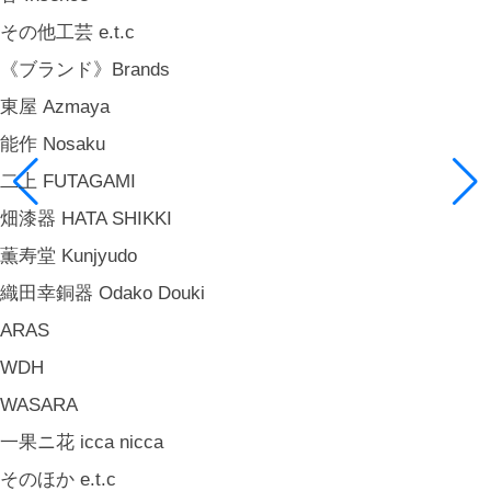
その他工芸 e.t.c
《ブランド》Brands
東屋 Azmaya
能作 Nosaku
二上 FUTAGAMI
畑漆器 HATA SHIKKI
薫寿堂 Kunjyudo
織田幸銅器 Odako Douki
ARAS
WDH
WASARA
一果ニ花 icca nicca
そのほか e.t.c