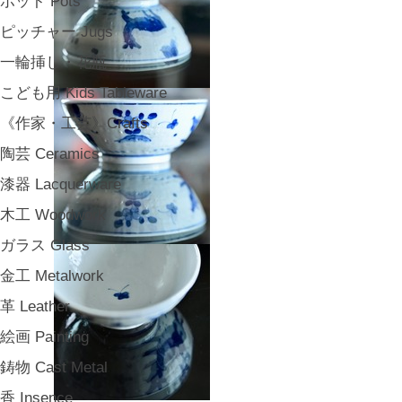
ポット Pots
ピッチャー Jugs
一輪挿し・花瓶
こども用 Kids Tableware
《作家・工芸》Crafts
陶芸 Ceramics
漆器 Lacquerware
木工 Woodwork
ガラス Glass
金工 Metalwork
革 Leather
絵画 Painting
鋳物 Cast Metal
香 Insence