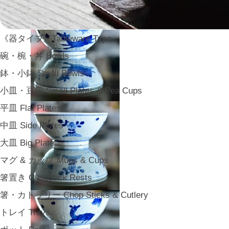
《器タイプ》Tableware Type
碗・椀・丼 Bowls
鉢・小鉢 Small Bowls
小皿・豆皿 Small Plates & Pea Cups
平皿 Flat Plates
中皿 Side Plates
大皿 Big Plate
マグ & カップ Mugs & Cups
箸置き Chopstick Rests
箸・カトラリー Chop Sticks & Cutlery
トレイ Trays