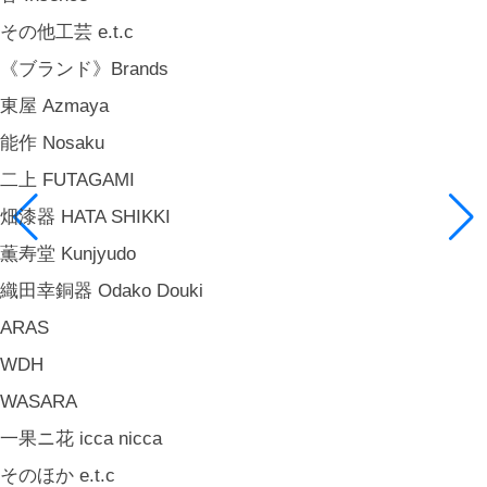
その他工芸 e.t.c
《ブランド》Brands
東屋 Azmaya
能作 Nosaku
二上 FUTAGAMI
畑漆器 HATA SHIKKI
薫寿堂 Kunjyudo
織田幸銅器 Odako Douki
ARAS
WDH
WASARA
一果ニ花 icca nicca
そのほか e.t.c