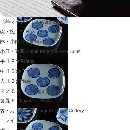
《器タイプ》Tableware Type
碗・椀・丼 Bowls
鉢・小鉢 Small Bowls
小皿・豆皿 Small Plates & Pea Cups
平皿 Flat Plates
中皿 Side Plates
大皿 Big Plate
マグ & カップ Mugs & Cups
箸置き Chopstick Rests
箸・カトラリー Chop Sticks & Cutlery
トレイ Trays