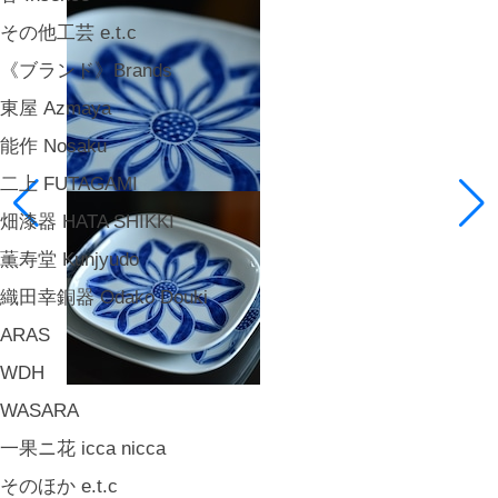
その他工芸 e.t.c
《ブランド》Brands
東屋 Azmaya
能作 Nosaku
二上 FUTAGAMI
畑漆器 HATA SHIKKI
薫寿堂 Kunjyudo
織田幸銅器 Odako Douki
ARAS
WDH
WASARA
一果ニ花 icca nicca
そのほか e.t.c