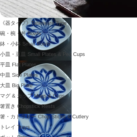
《器タイプ》Tableware Type
碗・椀・丼 Bowls
鉢・小鉢 Small Bowls
小皿・豆皿 Small Plates & Pea Cups
平皿 Flat Plates
中皿 Side Plates
大皿 Big Plate
マグ & カップ Mugs & Cups
箸置き Chopstick Rests
箸・カトラリー Chop Sticks & Cutlery
トレイ Trays