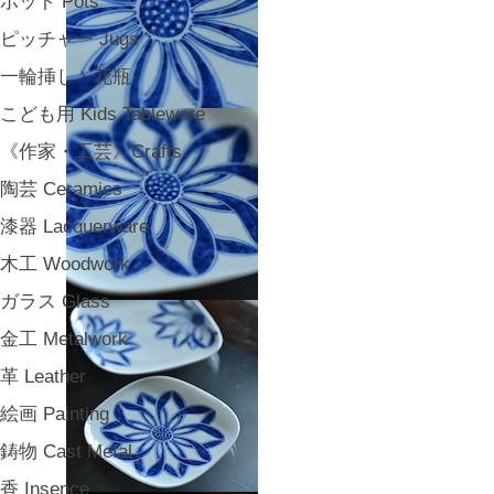
ポット Pots
ピッチャー Jugs
一輪挿し・花瓶
こども用 Kids Tableware
《作家・工芸》Crafts
陶芸 Ceramics
漆器 Lacquerware
木工 Woodwork
ガラス Glass
金工 Metalwork
革 Leather
絵画 Painting
鋳物 Cast Metal
香 Insence