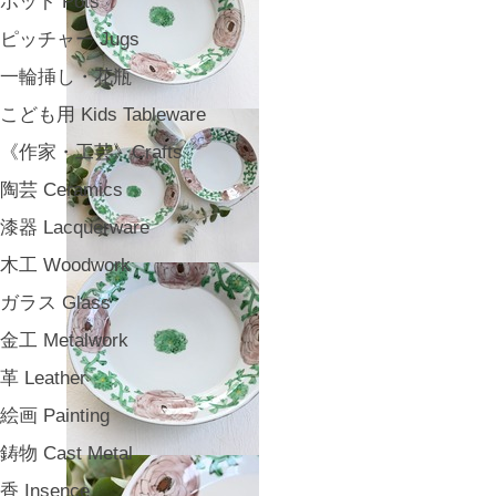
ポット Pots
ピッチャー Jugs
一輪挿し・花瓶
こども用 Kids Tableware
《作家・工芸》Crafts
陶芸 Ceramics
漆器 Lacquerware
木工 Woodwork
ガラス Glass
金工 Metalwork
革 Leather
絵画 Painting
鋳物 Cast Metal
香 Insence