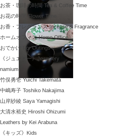
お茶・珈琲の時間 Tea & Coffee Time
お花の時間 Flower Time
お香・フレグランス Incense & Fragrance
ホームオフィス Home Office
おでかけ For Outings
《ジュエリー》Jewellery
namiumi
竹俣勇壱 Yuichi Takemata
中嶋寿子 Toshiko Nakajima
山岸紗綾 Saya Yamagishi
大清水裕史 Hiroshi Ohizumi
Leathers by Kei Arabuna
《キッズ》Kids