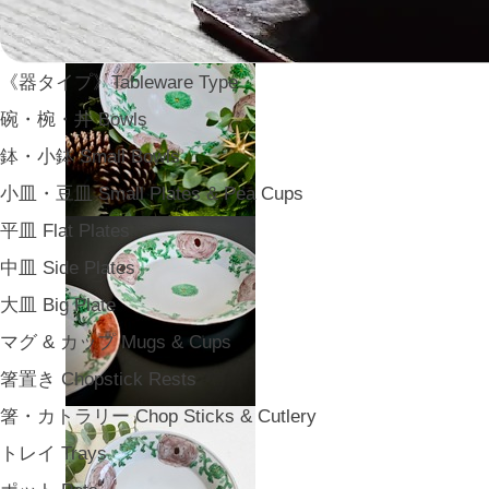
《器タイプ》Tableware Type
碗・椀・丼 Bowls
鉢・小鉢 Small Bowls
小皿・豆皿 Small Plates & Pea Cups
平皿 Flat Plates
中皿 Side Plates
大皿 Big Plate
マグ & カップ Mugs & Cups
箸置き Chopstick Rests
箸・カトラリー Chop Sticks & Cutlery
トレイ Trays