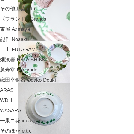
その他工芸 e.t.c
《ブランド》Brands
東屋 Azmaya
能作 Nosaku
二上 FUTAGAMI
畑漆器 HATA SHIKKI
薫寿堂 Kunjyudo
織田幸銅器 Odako Douki
ARAS
WDH
WASARA
一果ニ花 icca nicca
そのほか e.t.c