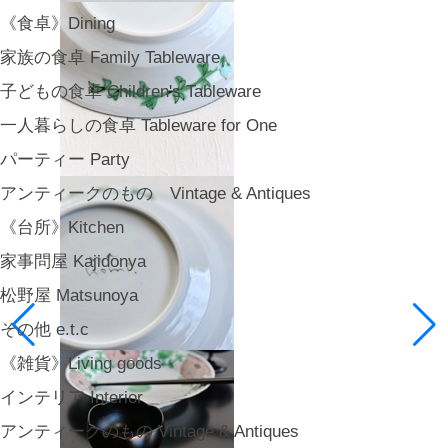
《食卓》Dining
家族の食卓 Family Tableware
子どもの食卓 Children's Tableware
一人暮らしの食卓 Tableware for One
パーティー Party
アンティークのもの Vintage & Antiques
《台所》Kitchen
家事問屋 Kajidonya
松野屋 Matsunoya
その他 e.t.c
《雑貨》Living goods
インテリア Interior
アンティークのもの Vintage & Antiques