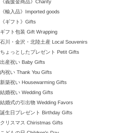
《義援金商品》Charity
[ MEMBERSHIP ]
《輸入品》Imported goods
TOP
《ギフト》Gifts
MY PAGE
[ MAIL MAGAZINE ]
ギフト包装 Gift Wrapping
石川・金沢・北陸土産 Local Souvenirs
ちょっとしたプレゼント Petit Gifts
登録
出産祝い Baby Gifts
[ NOTICE ]
プライバシーポリシー
内祝い Thank You Gifts
特定商取引法に基づく表記
新築祝い Housewarming Gifts
会員規約
結婚祝い Wedding Gifts
結婚式の引出物 Wedding Favors
誕生日プレゼント Birthday Gifts
クリスマス Chiristmas Gifts
こどもの日 Children's Day