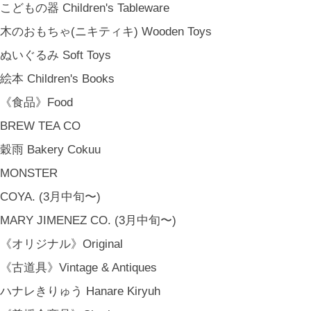
こどもの器 Children's Tableware
木のおもちゃ(ニキティキ) Wooden Toys
ぬいぐるみ Soft Toys
絵本 Children's Books
金沢・北陸で生まれたさまざまな作品を中心に、物語を宿し、使う人の
《食品》Food
日常という大切な時間にそっと寄り添う品々をキュレート。それぞれの
美しさに、和と洋、OLD & NEW のインスピレーションを重ね、暮らし
BREW TEA CO
の中で愉しむインテリアスタイリングをご提案しています。 casa rua [
穀雨 Bakery Cokuu
カーサ・ルア] 石川県金沢市尾張町2-14-20 八百萬本舗 内 casa rua / A
MONSTER
RU / icca / icca nicca Home Page Production & Photos by rua., co. ltd
[ MENU ]
COYA. (3月中旬〜)
HOME
MARY JIMENEZ CO. (3月中旬〜)
SHOP INFO
《オリジナル》Original
SHOPPING GUIDE
《古道具》Vintage & Antiques
FAQ
BLOG
ハナレきりゅう Hanare Kiryuh
CONTACT