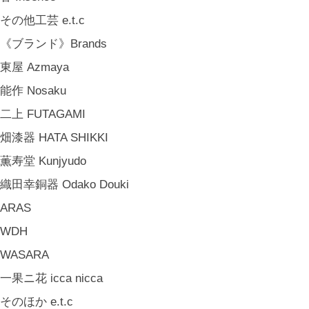
その他工芸 e.t.c
《ブランド》Brands
東屋 Azmaya
能作 Nosaku
二上 FUTAGAMI
畑漆器 HATA SHIKKI
薫寿堂 Kunjyudo
織田幸銅器 Odako Douki
ARAS
WDH
WASARA
一果ニ花 icca nicca
そのほか e.t.c