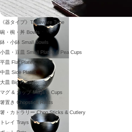
《器タイプ》Tableware Type
碗・椀・丼 Bowls
鉢・小鉢 Small Bowls
小皿・豆皿 Small Plates & Pea Cups
平皿 Flat Plates
中皿 Side Plates
大皿 Big Plate
マグ & カップ Mugs & Cups
箸置き Chopstick Rests
箸・カトラリー Chop Sticks & Cutlery
トレイ Trays