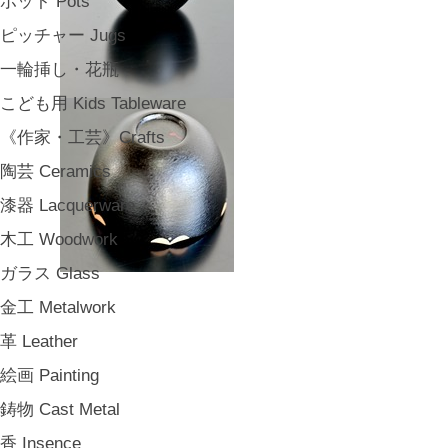
ポット Pots
ピッチャー Jugs
一輪挿し・花瓶
こども用 Kids Tableware
《作家・工芸》Crafts
陶芸 Ceramics
漆器 Lacquerware
木工 Woodwork
ガラス Glass
金工 Metalwork
革 Leather
絵画 Painting
鋳物 Cast Metal
香 Insence