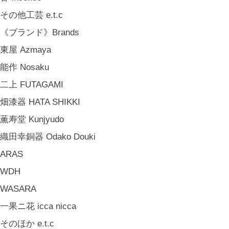
その他工芸 e.t.c
《ブランド》Brands
東屋 Azmaya
能作 Nosaku
二上 FUTAGAMI
畑漆器 HATA SHIKKI
薫寿堂 Kunjyudo
織田幸銅器 Odako Douki
ARAS
WDH
WASARA
一果ニ花 icca nicca
そのほか e.t.c