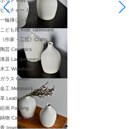
ポット Pots
ピッチャー Jugs
一輪挿し・花瓶
こども用 Kids Tableware
《作家・工芸》Crafts
陶芸 Ceramics
漆器 Lacquerware
木工 Woodwork
ガラス Glass
金工 Metalwork
革 Leather
絵画 Painting
鋳物 Cast Metal
香 Insence