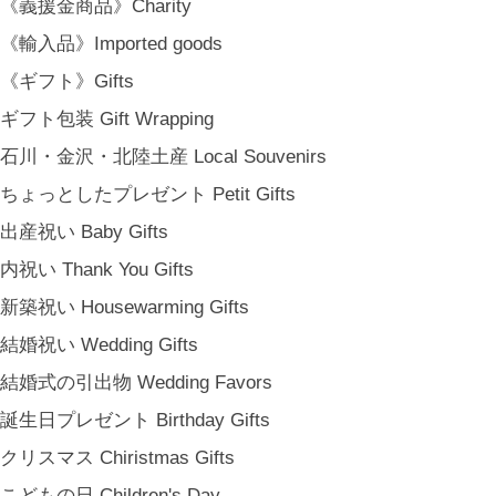
《義援金商品》Charity
《輸入品》Imported goods
金沢・北陸で生まれたさまざまな作品を中心に、物語を宿し、使う人の
《ギフト》Gifts
日常という大切な時間にそっと寄り添う品々をキュレート。それぞれの
美しさに、和と洋、OLD & NEW のインスピレーションを重ね、暮らし
ギフト包装 Gift Wrapping
の中で愉しむインテリアスタイリングをご提案しています。 casa rua [
石川・金沢・北陸土産 Local Souvenirs
カーサ・ルア] 石川県金沢市尾張町2-14-20 八百萬本舗 内 casa rua / A
ちょっとしたプレゼント Petit Gifts
RU / icca / icca nicca Home Page Production & Photos by rua., co. ltd
[ MENU ]
出産祝い Baby Gifts
HOME
内祝い Thank You Gifts
SHOP INFO
新築祝い Housewarming Gifts
SHOPPING GUIDE
結婚祝い Wedding Gifts
FAQ
BLOG
結婚式の引出物 Wedding Favors
CONTACT
誕生日プレゼント Birthday Gifts
[ MEMBERSHIP ]
クリスマス Chiristmas Gifts
TOP
こどもの日 Children's Day