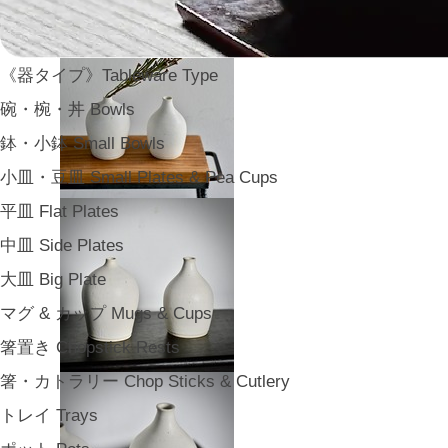
《器タイプ》Tableware Type
碗・椀・丼 Bowls
鉢・小鉢 Small Bowls
小皿・豆皿 Small Plates & Pea Cups
平皿 Flat Plates
中皿 Side Plates
大皿 Big Plate
マグ & カップ Mugs & Cups
箸置き Chopstick Rests
箸・カトラリー Chop Sticks & Cutlery
トレイ Trays