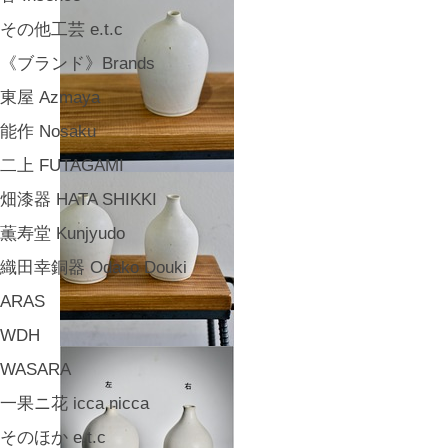
その他工芸 e.t.c
《ブランド》Brands
東屋 Azmaya
能作 Nosaku
二上 FUTAGAMI
畑漆器 HATA SHIKKI
薫寿堂 Kunjyudo
織田幸銅器 Odako Douki
ARAS
WDH
WASARA
一果ニ花 icca nicca
そのほか e.t.c