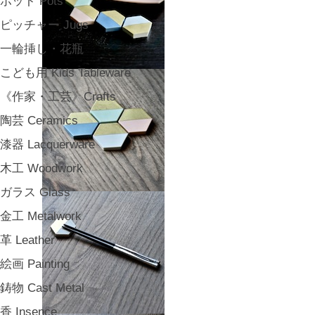
ポット Pots
ピッチャー Jugs
一輪挿し・花瓶
こども用 Kids Tableware
《作家・工芸》Crafts
陶芸 Ceramics
漆器 Lacquerware
木工 Woodwork
ガラス Glass
金工 Metalwork
革 Leather
絵画 Painting
鋳物 Cast Metal
香 Insence