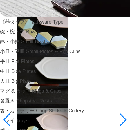
《器タイプ》Tableware Type
碗・椀・丼 Bowls
鉢・小鉢 Small Bowls
小皿・豆皿 Small Plates & Pea Cups
平皿 Flat Plates
中皿 Side Plates
大皿 Big Plate
マグ & カップ Mugs & Cups
箸置き Chopstick Rests
箸・カトラリー Chop Sticks & Cutlery
トレイ Trays