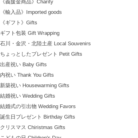
《義援金商品》Charity
の中で愉しむインテリアスタイリングをご提案しています。 casa rua [
カーサ・ルア] 石川県金沢市尾張町2-14-20 八百萬本舗 内 casa rua / A
《輸入品》Imported goods
RU / icca / icca nicca Home Page Production & Photos by rua., co. ltd
《ギフト》Gifts
[ MENU ]
ギフト包装 Gift Wrapping
HOME
石川・金沢・北陸土産 Local Souvenirs
SHOP INFO
SHOPPING GUIDE
ちょっとしたプレゼント Petit Gifts
FAQ
出産祝い Baby Gifts
BLOG
内祝い Thank You Gifts
CONTACT
新築祝い Housewarming Gifts
[ MEMBERSHIP ]
TOP
結婚祝い Wedding Gifts
MY PAGE
結婚式の引出物 Wedding Favors
[ MAIL MAGAZINE ]
誕生日プレゼント Birthday Gifts
クリスマス Chiristmas Gifts
登録
こどもの日 Children's Day