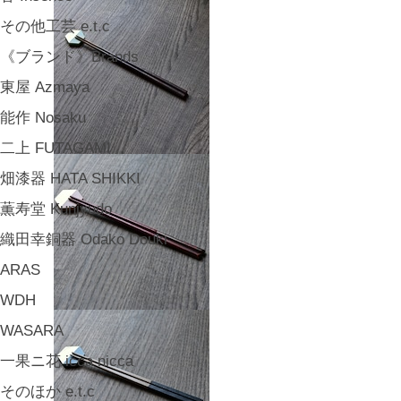
その他工芸 e.t.c
《ブランド》Brands
東屋 Azmaya
能作 Nosaku
二上 FUTAGAMI
畑漆器 HATA SHIKKI
薫寿堂 Kunjyudo
織田幸銅器 Odako Douki
ARAS
WDH
WASARA
一果ニ花 icca nicca
そのほか e.t.c