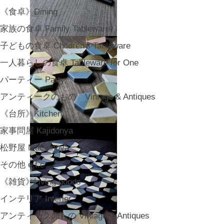
《食卓》Dining
家族の食卓 Family Tableware
子どもの食卓 Children's Tableware
一人暮らしの食卓 Tableware for One
パーティー Party
アンティークのもの Vintage & Antiques
《台所》Kitchen
家事問屋 Kajidonya
松野屋 Matsunoya
その他 e.t.c
《雑貨》Living goods
インテリア Interior
アンティークのもの Vintage & Antiques