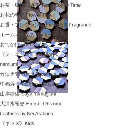
お茶・珈琲の時間 Tea & Coffee Time
お花の時間 Flower Time
お香・フレグランス Incense & Fragrance
ホームオフィス Home Office
おでかけ For Outings
《ジュエリー》Jewellery
namiumi
竹俣勇壱 Yuichi Takemata
中嶋寿子 Toshiko Nakajima
山岸紗綾 Saya Yamagishi
大清水裕史 Hiroshi Ohizumi
Leathers by Kei Arabuna
《キッズ》Kids