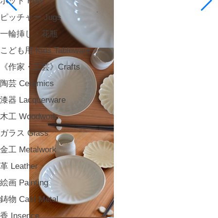
ポット Pots
ピッチャー Jugs
一輪挿し・花瓶
こども用 Kids Tableware
《作家・工芸》Crafts
陶芸 Ceramics
漆器 Lacquerware
木工 Woodwork
ガラス Glass
金工 Metalwork
革 Leather
絵画 Painting
鋳物 Cast Metal
香 Insence