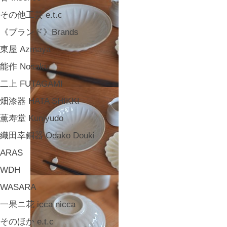
その他工芸 e.t.c
《ブランド》Brands
東屋 Azmaya
能作 Nosaku
二上 FUTAGAMI
畑漆器 HATA SHIKKI
薫寿堂 Kunjyudo
織田幸銅器 Odako Douki
ARAS
WDH
WASARA
一果ニ花 icca nicca
そのほか e.t.c