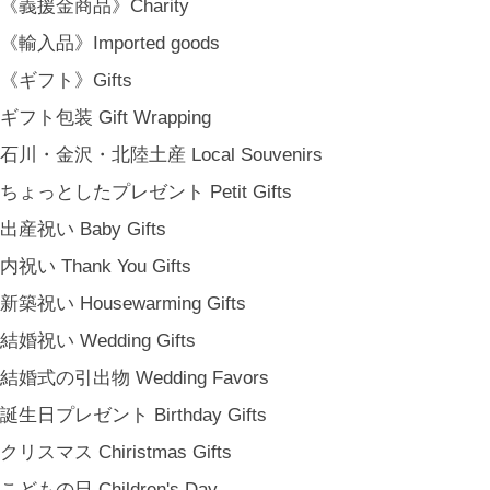
《義援金商品》Charity
日常という大切な時間にそっと寄り添う品々をキュレート。それぞれの
《輸入品》Imported goods
美しさに、和と洋、OLD & NEW のインスピレーションを重ね、暮らし
《ギフト》Gifts
の中で愉しむインテリアスタイリングをご提案しています。 casa rua [
カーサ・ルア] 石川県金沢市尾張町2-14-20 八百萬本舗 内 casa rua / A
ギフト包装 Gift Wrapping
RU / icca / icca nicca Home Page Production & Photos by rua., co. ltd
石川・金沢・北陸土産 Local Souvenirs
[ MENU ]
ちょっとしたプレゼント Petit Gifts
HOME
出産祝い Baby Gifts
SHOP INFO
SHOPPING GUIDE
内祝い Thank You Gifts
FAQ
新築祝い Housewarming Gifts
BLOG
結婚祝い Wedding Gifts
CONTACT
結婚式の引出物 Wedding Favors
[ MEMBERSHIP ]
TOP
誕生日プレゼント Birthday Gifts
MY PAGE
クリスマス Chiristmas Gifts
[ MAIL MAGAZINE ]
こどもの日 Children's Day