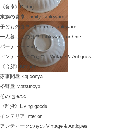
《食卓》Dining
家族の食卓 Family Tableware
子どもの食卓 Children's Tableware
一人暮らしの食卓 Tableware for One
パーティー Party
アンティークのもの Vintage & Antiques
《台所》Kitchen
家事問屋 Kajidonya
松野屋 Matsunoya
その他 e.t.c
《雑貨》Living goods
インテリア Interior
アンティークのもの Vintage & Antiques