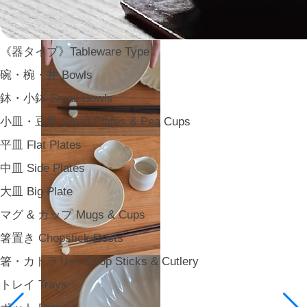
《器タイプ》Tableware Type
碗・椀・丼 Bowls
鉢・小鉢 Small Bowls
小皿・豆皿 Small Plates & Pea Cups
平皿 Flat Plates
中皿 Side Plates
大皿 Big Plate
マグ & カップ Mugs & Cups
箸置き Chopstick Rests
箸・カトラリー Chop Sticks & Cutlery
トレイ Trays