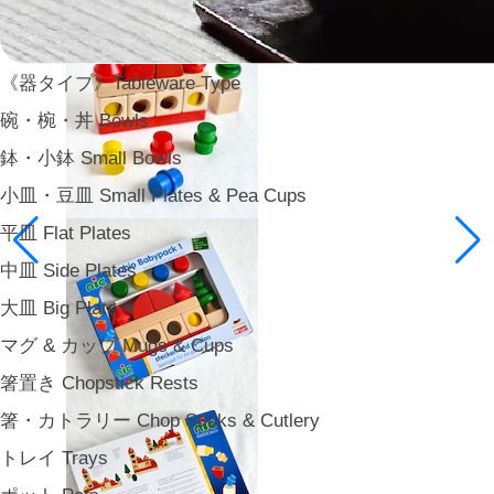
《器タイプ》Tableware Type
碗・椀・丼 Bowls
鉢・小鉢 Small Bowls
小皿・豆皿 Small Plates & Pea Cups
平皿 Flat Plates
中皿 Side Plates
大皿 Big Plate
マグ & カップ Mugs & Cups
箸置き Chopstick Rests
箸・カトラリー Chop Sticks & Cutlery
トレイ Trays