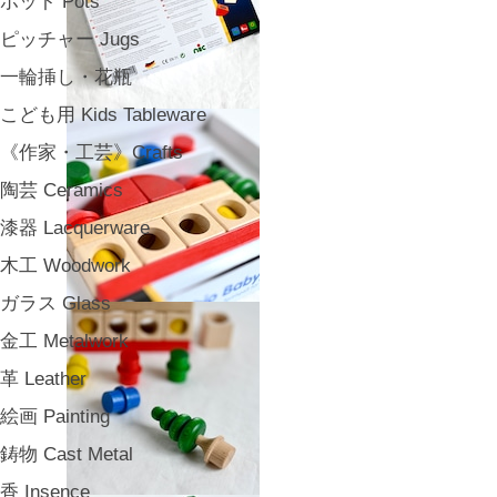
ポット Pots
ピッチャー Jugs
一輪挿し・花瓶
こども用 Kids Tableware
《作家・工芸》Crafts
陶芸 Ceramics
漆器 Lacquerware
木工 Woodwork
ガラス Glass
金工 Metalwork
革 Leather
絵画 Painting
鋳物 Cast Metal
香 Insence