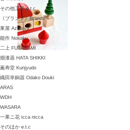
その他工芸 e.t.c
《ブランド》Brands
東屋 Azmaya
能作 Nosaku
二上 FUTAGAMI
畑漆器 HATA SHIKKI
薫寿堂 Kunjyudo
織田幸銅器 Odako Douki
ARAS
WDH
WASARA
一果ニ花 icca nicca
そのほか e.t.c