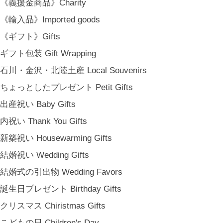
《義援金商品》Charity
《輸入品》Imported goods
登録
《ギフト》Gifts
[ NOTICE ]
プライバシーポリシー
ギフト包装 Gift Wrapping
特定商取引法に基づく表記
石川・金沢・北陸土産 Local Souvenirs
会員規約
ちょっとしたプレゼント Petit Gifts
出産祝い Baby Gifts
内祝い Thank You Gifts
新築祝い Housewarming Gifts
結婚祝い Wedding Gifts
結婚式の引出物 Wedding Favors
誕生日プレゼント Birthday Gifts
クリスマス Chiristmas Gifts
こどもの日 Children's Day