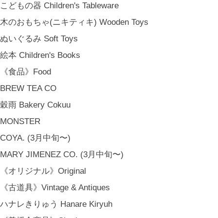
こどもの器 Children's Tableware
日常という大切な時間にそっと寄り添う品々をキュレート。それぞれの
美しさに、和と洋、OLD & NEW のインスピレーションを重ね、暮らし
木のおもちゃ(ニキティキ) Wooden Toys
の中で愉しむインテリアスタイリングをご提案しています。 casa rua [
ぬいぐるみ Soft Toys
カーサ・ルア] 石川県金沢市尾張町2-14-20 八百萬本舗 内 casa rua / A
絵本 Children's Books
RU / icca / icca nicca Home Page Production & Photos by rua., co. ltd
[ MENU ]
《食品》Food
HOME
BREW TEA CO
SHOP INFO
穀雨 Bakery Cokuu
SHOPPING GUIDE
MONSTER
FAQ
BLOG
COYA. (3月中旬〜)
CONTACT
MARY JIMENEZ CO. (3月中旬〜)
[ MEMBERSHIP ]
《オリジナル》Original
TOP
《古道具》Vintage & Antiques
MY PAGE
[ MAIL MAGAZINE ]
ハナレきりゅう Hanare Kiryuh