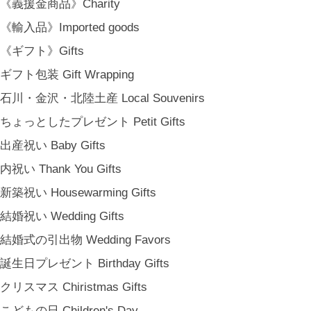
《義援金商品》Charity
金沢・北陸で生まれたさまざまな作品を中心に、物語を宿し、使う人の
《輸入品》Imported goods
日常という大切な時間にそっと寄り添う品々をキュレート。それぞれの
美しさに、和と洋、OLD & NEW のインスピレーションを重ね、暮らし
《ギフト》Gifts
の中で愉しむインテリアスタイリングをご提案しています。 casa rua [
ギフト包装 Gift Wrapping
カーサ・ルア] 石川県金沢市尾張町2-14-20 八百萬本舗 内 casa rua / A
石川・金沢・北陸土産 Local Souvenirs
RU / icca / icca nicca Home Page Production & Photos by rua., co. ltd
[ MENU ]
ちょっとしたプレゼント Petit Gifts
HOME
出産祝い Baby Gifts
SHOP INFO
内祝い Thank You Gifts
SHOPPING GUIDE
新築祝い Housewarming Gifts
FAQ
BLOG
結婚祝い Wedding Gifts
CONTACT
結婚式の引出物 Wedding Favors
[ MEMBERSHIP ]
誕生日プレゼント Birthday Gifts
TOP
クリスマス Chiristmas Gifts
MY PAGE
[ MAIL MAGAZINE ]
こどもの日 Children's Day