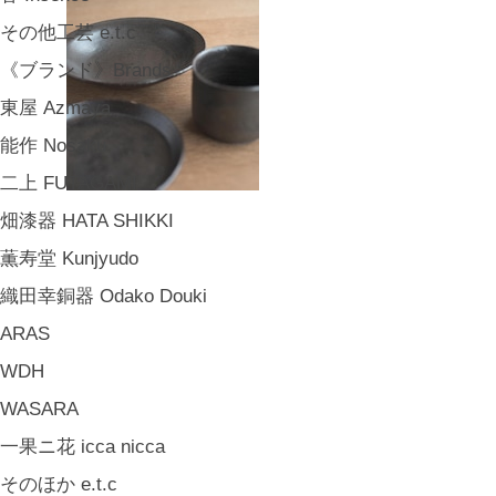
その他工芸 e.t.c
《ブランド》Brands
東屋 Azmaya
能作 Nosaku
二上 FUTAGAMI
畑漆器 HATA SHIKKI
薫寿堂 Kunjyudo
織田幸銅器 Odako Douki
ARAS
WDH
WASARA
一果ニ花 icca nicca
そのほか e.t.c