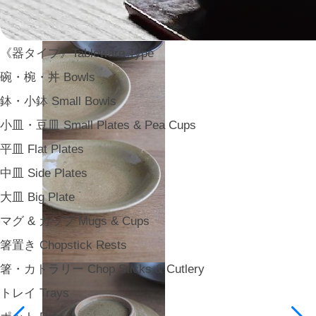
《器タイプ》Tableware Type
碗・椀・丼 Bowls
鉢・小鉢 Small Bowls
小皿・豆皿 Small Plates & Pea Cups
平皿 Flat Plates
中皿 Side Plates
大皿 Big Plate
マグ & カップ Mugs & Cups
箸置き Chopstick Rests
箸・カトラリー Chop Sticks & Cutlery
トレイ Trays