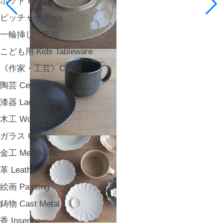
ポット Pots
ピッチャー Jugs
一輪挿し・花瓶
こども用 Kids Tableware
《作家・工芸》Crafts
陶芸 Ceramics
漆器 Lacquerware
木工 Woodwork
ガラス Glass
金工 Metalwork
革 Leather
絵画 Painting
鋳物 Cast Metal
香 Insence