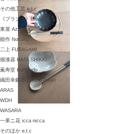
その他工芸 e.t.c
《ブランド》Brands
東屋 Azmaya
能作 Nosaku
二上 FUTAGAMI
畑漆器 HATA SHIKKI
薫寿堂 Kunjyudo
織田幸銅器 Odako Douki
ARAS
WDH
WASARA
一果ニ花 icca nicca
そのほか e.t.c