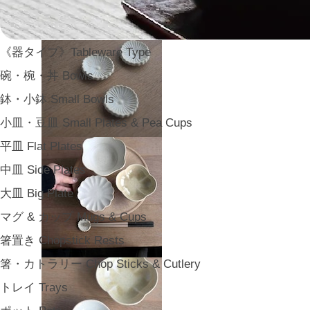
《器タイプ》Tableware Type
碗・椀・丼 Bowls
鉢・小鉢 Small Bowls
小皿・豆皿 Small Plates & Pea Cups
平皿 Flat Plates
中皿 Side Plates
大皿 Big Plate
マグ & カップ Mugs & Cups
箸置き Chopstick Rests
箸・カトラリー Chop Sticks & Cutlery
トレイ Trays