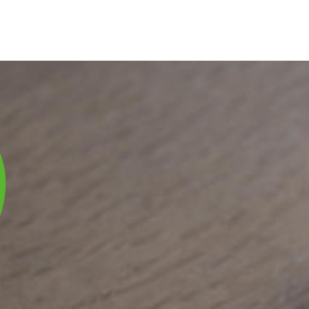
庫は実店舗と兼用し常に流動しています。在庫切れの際はご連絡差し上