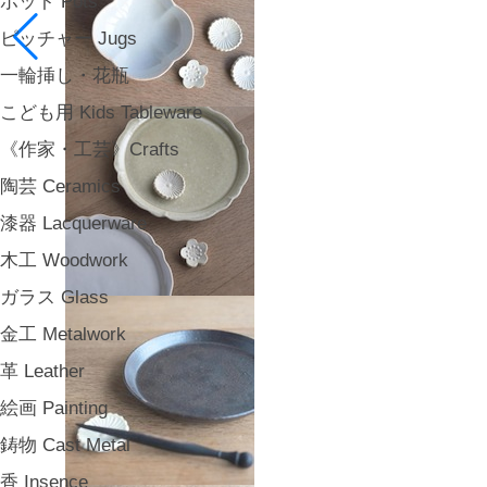
ポット Pots
ピッチャー Jugs
一輪挿し・花瓶
こども用 Kids Tableware
《作家・工芸》Crafts
陶芸 Ceramics
漆器 Lacquerware
木工 Woodwork
ガラス Glass
金工 Metalwork
革 Leather
絵画 Painting
鋳物 Cast Metal
香 Insence