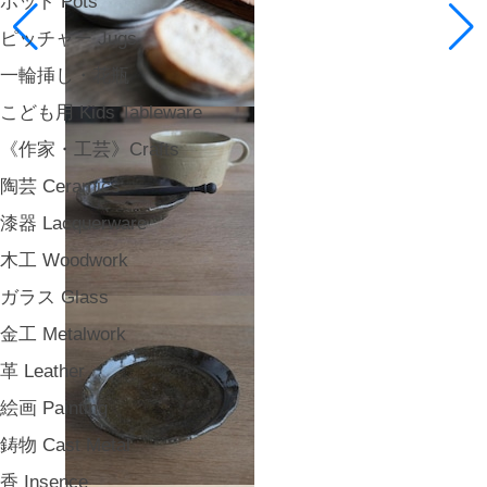
ポット Pots
ピッチャー Jugs
一輪挿し・花瓶
こども用 Kids Tableware
《作家・工芸》Crafts
陶芸 Ceramics
漆器 Lacquerware
木工 Woodwork
ガラス Glass
金工 Metalwork
革 Leather
絵画 Painting
鋳物 Cast Metal
香 Insence