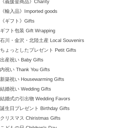
《義援金商品》Charity
《輸入品》Imported goods
金沢・北陸で生まれたさまざまな作品を中心に、物語を宿し、使う人の
《ギフト》Gifts
日常という大切な時間にそっと寄り添う品々をキュレート。それぞれの
美しさに、和と洋、OLD & NEW のインスピレーションを重ね、暮らし
ギフト包装 Gift Wrapping
の中で愉しむインテリアスタイリングをご提案しています。 casa rua [
石川・金沢・北陸土産 Local Souvenirs
カーサ・ルア] 石川県金沢市尾張町2-14-20 八百萬本舗 内 casa rua / A
ちょっとしたプレゼント Petit Gifts
RU / icca / icca nicca Home Page Production & Photos by rua., co. ltd
[ MENU ]
出産祝い Baby Gifts
HOME
内祝い Thank You Gifts
SHOP INFO
新築祝い Housewarming Gifts
SHOPPING GUIDE
結婚祝い Wedding Gifts
FAQ
BLOG
結婚式の引出物 Wedding Favors
CONTACT
誕生日プレゼント Birthday Gifts
[ MEMBERSHIP ]
クリスマス Chiristmas Gifts
TOP
こどもの日 Children's Day