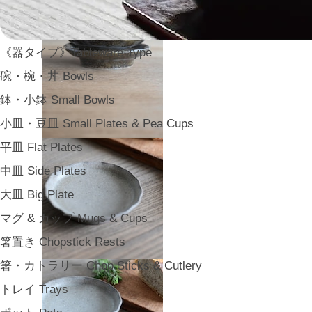
《器タイプ》Tableware Type
碗・椀・丼 Bowls
鉢・小鉢 Small Bowls
小皿・豆皿 Small Plates & Pea Cups
平皿 Flat Plates
中皿 Side Plates
大皿 Big Plate
マグ & カップ Mugs & Cups
箸置き Chopstick Rests
箸・カトラリー Chop Sticks & Cutlery
トレイ Trays