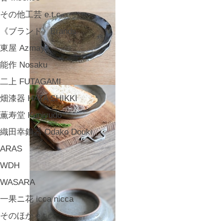
その他工芸 e.t.c
《ブランド》Brands
東屋 Azmaya
能作 Nosaku
二上 FUTAGAMI
畑漆器 HATA SHIKKI
薫寿堂 Kunjyudo
織田幸銅器 Odako Douki
ARAS
WDH
WASARA
一果ニ花 icca nicca
そのほか e.t.c