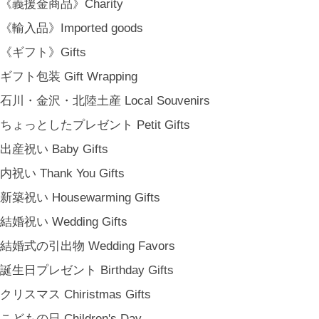
カーサ・ルア] 石川県金沢市尾張町2-14-20 八百萬本舗 内 casa rua / A
《義援金商品》Charity
RU / icca / icca nicca Home Page Production & Photos by rua., co. ltd
《輸入品》Imported goods
[ MENU ]
《ギフト》Gifts
HOME
ギフト包装 Gift Wrapping
SHOP INFO
SHOPPING GUIDE
石川・金沢・北陸土産 Local Souvenirs
FAQ
ちょっとしたプレゼント Petit Gifts
BLOG
出産祝い Baby Gifts
CONTACT
内祝い Thank You Gifts
[ MEMBERSHIP ]
TOP
新築祝い Housewarming Gifts
MY PAGE
結婚祝い Wedding Gifts
[ MAIL MAGAZINE ]
結婚式の引出物 Wedding Favors
誕生日プレゼント Birthday Gifts
登録
クリスマス Chiristmas Gifts
[ NOTICE ]
こどもの日 Children's Day