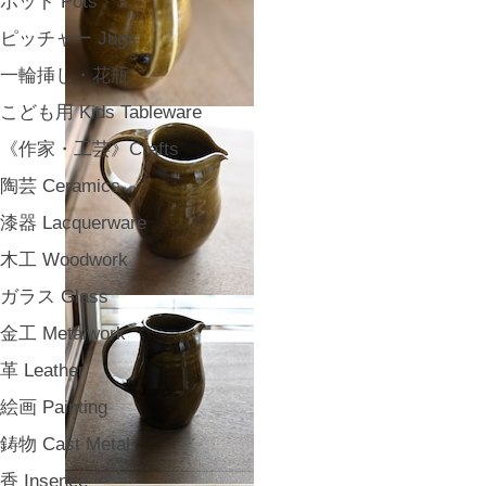
ポット Pots
ピッチャー Jugs
一輪挿し・花瓶
こども用 Kids Tableware
《作家・工芸》Crafts
陶芸 Ceramics
漆器 Lacquerware
木工 Woodwork
ガラス Glass
金工 Metalwork
革 Leather
絵画 Painting
鋳物 Cast Metal
香 Insence