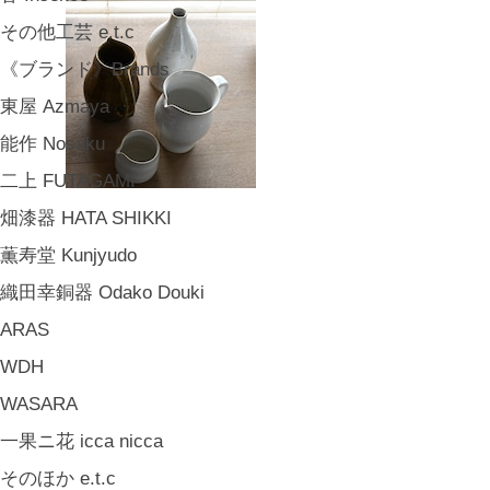
その他工芸 e.t.c
《ブランド》Brands
東屋 Azmaya
能作 Nosaku
二上 FUTAGAMI
畑漆器 HATA SHIKKI
薫寿堂 Kunjyudo
織田幸銅器 Odako Douki
ARAS
WDH
WASARA
一果ニ花 icca nicca
そのほか e.t.c