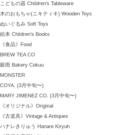
こどもの器 Children's Tableware
木のおもちゃ(ニキティキ) Wooden Toys
ぬいぐるみ Soft Toys
絵本 Children's Books
《食品》Food
BREW TEA CO
穀雨 Bakery Cokuu
MONSTER
COYA. (3月中旬〜)
MARY JIMENEZ CO. (3月中旬〜)
金沢・北陸で生まれたさまざまな作品を中心に、物語を宿し、使う人の
《オリジナル》Original
日常という大切な時間にそっと寄り添う品々をキュレート。それぞれの
《古道具》Vintage & Antiques
美しさに、和と洋、OLD & NEW のインスピレーションを重ね、暮らし
ハナレきりゅう Hanare Kiryuh
の中で愉しむインテリアスタイリングをご提案しています。 casa rua [