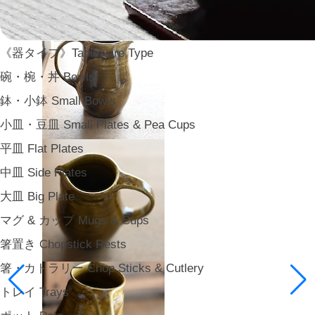
《器タイプ》Tableware Type
碗・椀・丼 Bowls
鉢・小鉢 Small Bowls
小皿・豆皿 Small Plates & Pea Cups
平皿 Flat Plates
中皿 Side Plates
大皿 Big Plate
マグ & カップ Mugs & Cups
箸置き Chopstick Rests
箸・カトラリー Chop Sticks & Cutlery
トレイ Trays