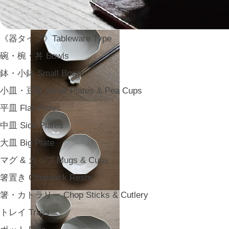
《器タイプ》Tableware Type
碗・椀・丼 Bowls
鉢・小鉢 Small Bowls
小皿・豆皿 Small Plates & Pea Cups
平皿 Flat Plates
中皿 Side Plates
大皿 Big Plate
マグ & カップ Mugs & Cups
箸置き Chopstick Rests
箸・カトラリー Chop Sticks & Cutlery
トレイ Trays