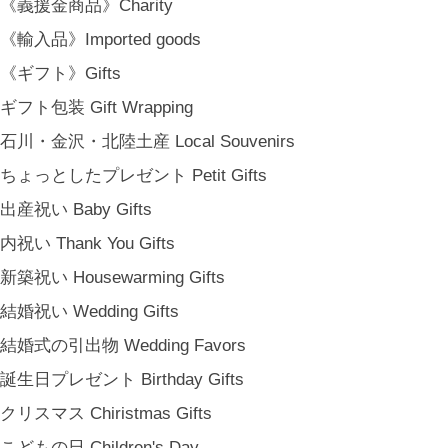
《義援金商品》Charity
《輸入品》Imported goods
《ギフト》Gifts
ギフト包装 Gift Wrapping
石川・金沢・北陸土産 Local Souvenirs
ちょっとしたプレゼント Petit Gifts
出産祝い Baby Gifts
内祝い Thank You Gifts
金沢・北陸で生まれたさまざまな作品を中心に、物語を宿し、使う人の
新築祝い Housewarming Gifts
日常という大切な時間にそっと寄り添う品々をキュレート。それぞれの
結婚祝い Wedding Gifts
美しさに、和と洋、OLD & NEW のインスピレーションを重ね、暮らし
結婚式の引出物 Wedding Favors
の中で愉しむインテリアスタイリングをご提案しています。 casa rua [
誕生日プレゼント Birthday Gifts
カーサ・ルア] 石川県金沢市尾張町2-14-20 八百萬本舗 内 casa rua / A
RU / icca / icca nicca Home Page Production & Photos by rua., co. ltd
クリスマス Chiristmas Gifts
[ MENU ]
こどもの日 Children's Day