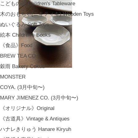
こどもの器 Children's Tableware
木のおもちゃ(ニキティキ) Wooden Toys
ぬいぐるみ Soft Toys
絵本 Children's Books
《食品》Food
BREW TEA CO
穀雨 Bakery Cokuu
MONSTER
COYA. (3月中旬〜)
MARY JIMENEZ CO. (3月中旬〜)
《オリジナル》Original
《古道具》Vintage & Antiques
ハナレきりゅう Hanare Kiryuh