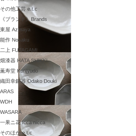
その他工芸 e.t.c
《ブランド》Brands
東屋 Azmaya
能作 Nosaku
二上 FUTAGAMI
畑漆器 HATA SHIKKI
薫寿堂 Kunjyudo
織田幸銅器 Odako Douki
ARAS
WDH
WASARA
一果ニ花 icca nicca
そのほか e.t.c