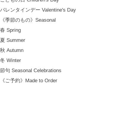
HOME
バレンタインデー Valentine's Day
SHOP INFO
《季節のもの》Seasonal
SHOPPING GUIDE
FAQ
春 Spring
BLOG
夏 Summer
CONTACT
秋 Autumn
[ MEMBERSHIP ]
冬 Winter
TOP
MY PAGE
節句 Seasonal Celebrations
[ MAIL MAGAZINE ]
《ご予約》Made to Order
登録
[ NOTICE ]
プライバシーポリシー
特定商取引法に基づく表記
会員規約