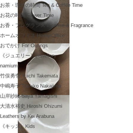
お茶・珈琲の時間 Tea & Coffee Time
お花の時間 Flower Time
お香・フレグランス Incense & Fragrance
ホームオフィス Home Office
おでかけ For Outings
《ジュエリー》Jewellery
namiumi
竹俣勇壱 Yuichi Takemata
中嶋寿子 Toshiko Nakajima
山岸紗綾 Saya Yamagishi
大清水裕史 Hiroshi Ohizumi
Leathers by Kei Arabuna
《キッズ》Kids