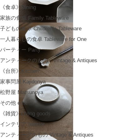
《食卓》Dining
家族の食卓 Family Tableware
子どもの食卓 Children's Tableware
一人暮らしの食卓 Tableware for One
パーティー Party
アンティークのもの Vintage & Antiques
《台所》Kitchen
家事問屋 Kajidonya
松野屋 Matsunoya
その他 e.t.c
《雑貨》Living goods
インテリア Interior
アンティークのもの Vintage & Antiques