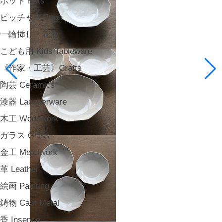
ポット Pots
ピッチャー Jugs
一輪挿し・花瓶
こども用 Kids Tableware
《作家・工芸》Crafts
陶芸 Ceramics
漆器 Lacquerware
木工 Woodwork
ガラス Glass
金工 Metalwork
革 Leather
絵画 Painting
鋳物 Cast Metal
香 Insence