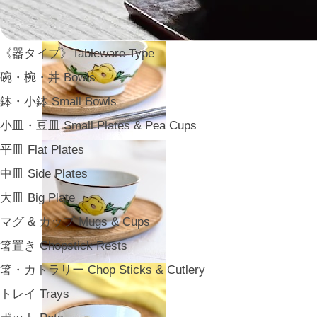
《器タイプ》Tableware Type
碗・椀・丼 Bowls
鉢・小鉢 Small Bowls
小皿・豆皿 Small Plates & Pea Cups
平皿 Flat Plates
中皿 Side Plates
大皿 Big Plate
マグ & カップ Mugs & Cups
箸置き Chopstick Rests
箸・カトラリー Chop Sticks & Cutlery
トレイ Trays