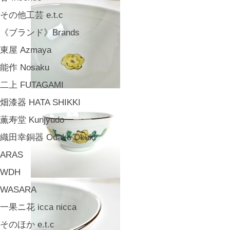
その他工芸 e.t.c
《ブランド》Brands
東屋 Azmaya
能作 Nosaku
二上 FUTAGAMI
畑漆器 HATA SHIKKI
薫寿堂 Kunjyudo
織田幸銅器 Odako Douki
ARAS
WDH
WASARA
一果ニ花 icca nicca
そのほか e.t.c