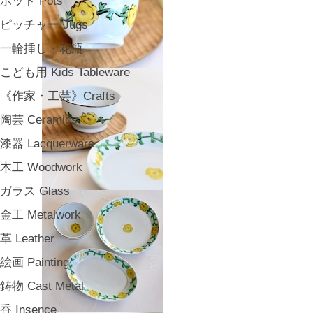
ポット Pots
ピッチャー Jugs
一輪挿し・花瓶
こども用 Kids Tableware
《作家・工芸》Crafts
陶芸 Ceramics
漆器 Lacquerware
木工 Woodwork
ガラス Glass
金工 Metalwork
革 Leather
絵画 Painting
鋳物 Cast Metal
香 Insence