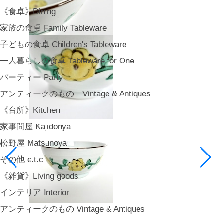
《食卓》Dining
家族の食卓 Family Tableware
子どもの食卓 Children's Tableware
一人暮らしの食卓 Tableware for One
パーティー Party
アンティークのもの Vintage & Antiques
《台所》Kitchen
家事問屋 Kajidonya
松野屋 Matsunoya
その他 e.t.c
《雑貨》Living goods
インテリア Interior
アンティークのもの Vintage & Antiques