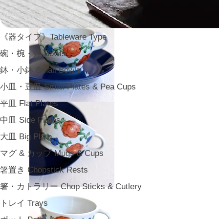
《器タイプ》Tableware Type
碗・椀・丼 Bowls
鉢・小鉢 Small Bowls
小皿・豆皿 Small Plates & Pea Cups
平皿 Flat Plates
中皿 Side Plates
大皿 Big Plate
マグ & カップ Mugs & Cups
箸置き Chopstick Rests
箸・カトラリー Chop Sticks & Cutlery
トレイ Trays