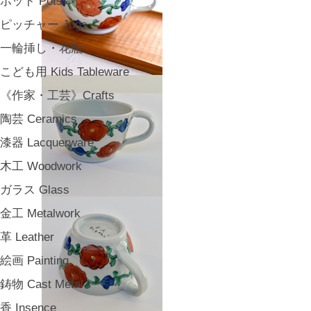
ポット Pots
ピッチャー Jugs
一輪挿し・花瓶
こども用 Kids Tableware
《作家・工芸》Crafts
陶芸 Ceramics
漆器 Lacquerware
木工 Woodwork
ガラス Glass
金工 Metalwork
革 Leather
絵画 Painting
鋳物 Cast Metal
香 Insence