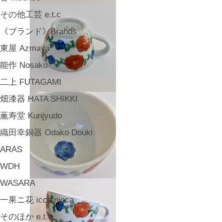
その他工芸 e.t.c
《ブランド》Brands
東屋 Azmaya
能作 Nosaku
二上 FUTAGAMI
畑漆器 HATA SHIKKI
薫寿堂 Kunjyudo
織田幸銅器 Odako Douki
ARAS
WDH
WASARA
一果ニ花 icca nicca
そのほか e.t.c