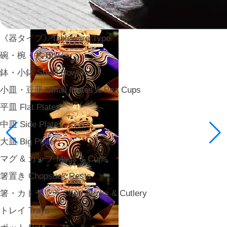
《器タイプ》Tableware Type
碗・椀・丼 Bowls
鉢・小鉢 Small Bowls
小皿・豆皿 Small Plates & Pea Cups
平皿 Flat Plates
中皿 Side Plates
大皿 Big Plate
マグ & カップ Mugs & Cups
箸置き Chopstick Rests
箸・カトラリー Chop Sticks & Cutlery
トレイ Trays