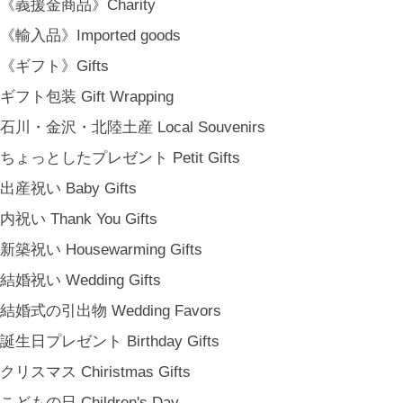
TOP
《義援金商品》Charity
MY PAGE
《輸入品》Imported goods
[ MAIL MAGAZINE ]
《ギフト》Gifts
ギフト包装 Gift Wrapping
登録
石川・金沢・北陸土産 Local Souvenirs
[ NOTICE ]
ちょっとしたプレゼント Petit Gifts
プライバシーポリシー
出産祝い Baby Gifts
特定商取引法に基づく表記
内祝い Thank You Gifts
会員規約
新築祝い Housewarming Gifts
結婚祝い Wedding Gifts
結婚式の引出物 Wedding Favors
誕生日プレゼント Birthday Gifts
クリスマス Chiristmas Gifts
こどもの日 Children's Day