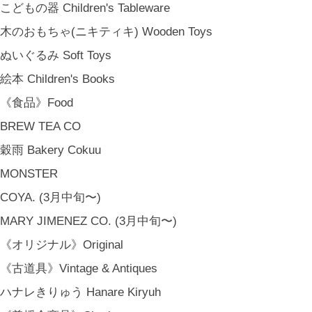
こどもの器 Children's Tableware
木のおもちゃ(ニキティキ) Wooden Toys
金沢・北陸で生まれたさまざまな作品を中心に、物語を宿し、使う人の
ぬいぐるみ Soft Toys
日常という大切な時間にそっと寄り添う品々をキュレート。それぞれの
絵本 Children's Books
美しさに、和と洋、OLD & NEW のインスピレーションを重ね、暮らし
《食品》Food
の中で愉しむインテリアスタイリングをご提案しています。 casa rua [
カーサ・ルア] 石川県金沢市尾張町2-14-20 八百萬本舗 内 casa rua / A
BREW TEA CO
RU / icca / icca nicca Home Page Production & Photos by rua., co. ltd
穀雨 Bakery Cokuu
[ MENU ]
MONSTER
HOME
COYA. (3月中旬〜)
SHOP INFO
SHOPPING GUIDE
MARY JIMENEZ CO. (3月中旬〜)
FAQ
《オリジナル》Original
BLOG
《古道具》Vintage & Antiques
CONTACT
ハナレきりゅう Hanare Kiryuh
[ MEMBERSHIP ]