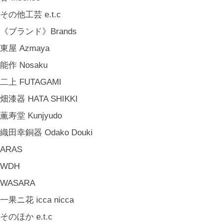
その他工芸 e.t.c
《ブランド》Brands
東屋 Azmaya
能作 Nosaku
二上 FUTAGAMI
畑漆器 HATA SHIKKI
薫寿堂 Kunjyudo
織田幸銅器 Odako Douki
ARAS
WDH
WASARA
一果ニ花 icca nicca
そのほか e.t.c