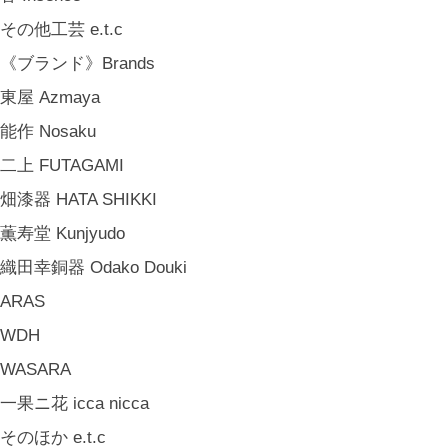
その他工芸 e.t.c
《ブランド》Brands
東屋 Azmaya
能作 Nosaku
二上 FUTAGAMI
畑漆器 HATA SHIKKI
薫寿堂 Kunjyudo
織田幸銅器 Odako Douki
ARAS
WDH
WASARA
一果ニ花 icca nicca
そのほか e.t.c