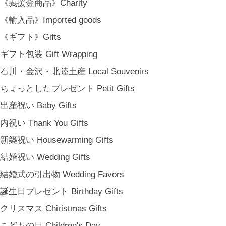
《義援金商品》Charity
SHOP INFO
SHOPPING GUIDE
《輸入品》Imported goods
FAQ
《ギフト》Gifts
BLOG
ギフト包装 Gift Wrapping
CONTACT
石川・金沢・北陸土産 Local Souvenirs
[ MEMBERSHIP ]
TOP
ちょっとしたプレゼント Petit Gifts
MY PAGE
出産祝い Baby Gifts
[ MAIL MAGAZINE ]
内祝い Thank You Gifts
新築祝い Housewarming Gifts
登録
結婚祝い Wedding Gifts
[ NOTICE ]
結婚式の引出物 Wedding Favors
プライバシーポリシー
誕生日プレゼント Birthday Gifts
特定商取引法に基づく表記
クリスマス Chiristmas Gifts
会員規約
こどもの日 Children's Day