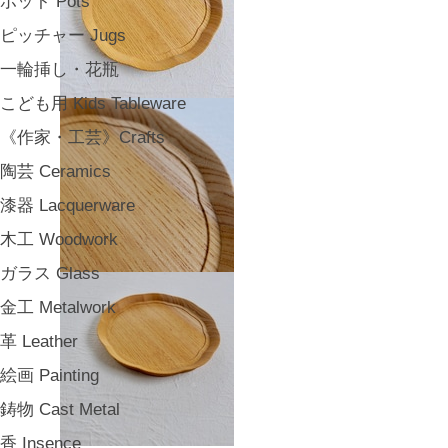
ポット Pots
ピッチャー Jugs
一輪挿し・花瓶
こども用 Kids Tableware
《作家・工芸》Crafts
陶芸 Ceramics
漆器 Lacquerware
木工 Woodwork
ガラス Glass
金工 Metalwork
革 Leather
絵画 Painting
鋳物 Cast Metal
香 Insence