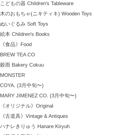
こどもの器 Children's Tableware
木のおもちゃ(ニキティキ) Wooden Toys
ぬいぐるみ Soft Toys
絵本 Children's Books
《食品》Food
BREW TEA CO
穀雨 Bakery Cokuu
金沢・北陸で生まれたさまざまな作品を中心に、物語を宿し、使う人の
MONSTER
日常という大切な時間にそっと寄り添う品々をキュレート。それぞれの
COYA. (3月中旬〜)
美しさに、和と洋、OLD & NEW のインスピレーションを重ね、暮らし
MARY JIMENEZ CO. (3月中旬〜)
の中で愉しむインテリアスタイリングをご提案しています。 casa rua [
カーサ・ルア] 石川県金沢市尾張町2-14-20 八百萬本舗 内 casa rua / A
《オリジナル》Original
RU / icca / icca nicca Home Page Production & Photos by rua., co. ltd
《古道具》Vintage & Antiques
[ MENU ]
ハナレきりゅう Hanare Kiryuh
HOME