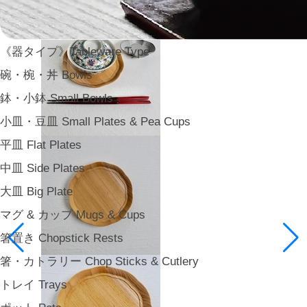
《器タイプ》Tableware Type
碗・椀・丼 Bowls
鉢・小鉢 Small Bowls
小皿・豆皿 Small Plates & Pea Cups
平皿 Flat Plates
中皿 Side Plates
大皿 Big Plate
マグ & カップ Mugs & Cups
箸置き Chopstick Rests
箸・カトラリー Chop Sticks & Cutlery
トレイ Trays