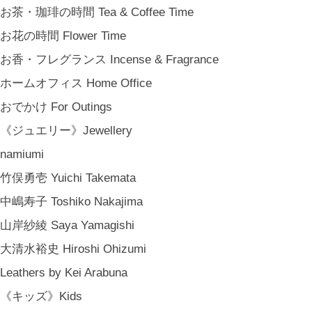
お茶・珈琲の時間 Tea & Coffee Time
お花の時間 Flower Time
お香・フレグランス Incense & Fragrance
ホームオフィス Home Office
おでかけ For Outings
《ジュエリー》Jewellery
namiumi
竹俣勇壱 Yuichi Takemata
中嶋寿子 Toshiko Nakajima
山岸紗綾 Saya Yamagishi
大清水裕史 Hiroshi Ohizumi
金沢・北陸で生まれたさまざまな作品を中心に、物語を宿し、使う人の日
Leathers by Kei Arabuna
の中で愉しむインテリアスタイリングをご提案しています。 casa rua [カーサ・ルア] 石川県金沢
《キッズ》Kids
[ MENU ]