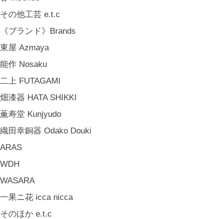
その他工芸 e.t.c
《ブランド》Brands
東屋 Azmaya
能作 Nosaku
二上 FUTAGAMI
畑漆器 HATA SHIKKI
薫寿堂 Kunjyudo
織田幸銅器 Odako Douki
ARAS
WDH
WASARA
一果ニ花 icca nicca
そのほか e.t.c