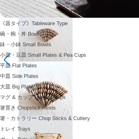
《器タイプ》Tableware Type
碗・椀・丼 Bowls
鉢・小鉢 Small Bowls
小皿・豆皿 Small Plates & Pea Cups
平皿 Flat Plates
中皿 Side Plates
大皿 Big Plate
マグ & カップ Mugs & Cups
箸置き Chopstick Rests
箸・カトラリー Chop Sticks & Cutlery
トレイ Trays