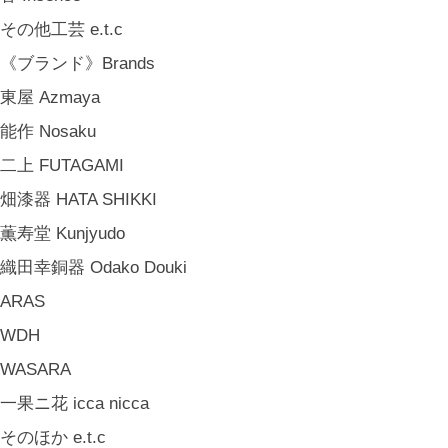
その他工芸 e.t.c
《ブランド》Brands
東屋 Azmaya
能作 Nosaku
二上 FUTAGAMI
畑漆器 HATA SHIKKI
薫寿堂 Kunjyudo
織田幸銅器 Odako Douki
ARAS
WDH
WASARA
一果ニ花 icca nicca
そのほか e.t.c