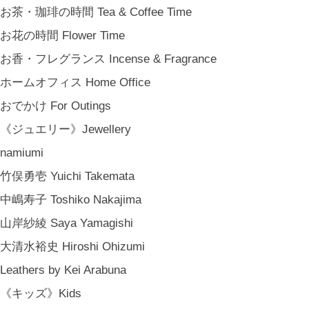
お茶・珈琲の時間 Tea & Coffee Time
お花の時間 Flower Time
お香・フレグランス Incense & Fragrance
ホームオフィス Home Office
おでかけ For Outings
《ジュエリー》Jewellery
namiumi
竹俣勇壱 Yuichi Takemata
中嶋寿子 Toshiko Nakajima
金沢・北陸で生まれたさまざまな作品を中心に、物語を宿し、使う人の
山岸紗綾 Saya Yamagishi
日常という大切な時間にそっと寄り添う品々をキュレート。それぞれの
大清水裕史 Hiroshi Ohizumi
美しさに、和と洋、OLD & NEW のインスピレーションを重ね、暮らし
Leathers by Kei Arabuna
の中で愉しむインテリアスタイリングをご提案しています。 casa rua [
カーサ・ルア] 石川県金沢市尾張町2-14-20 八百萬本舗 内 casa rua / A
《キッズ》Kids