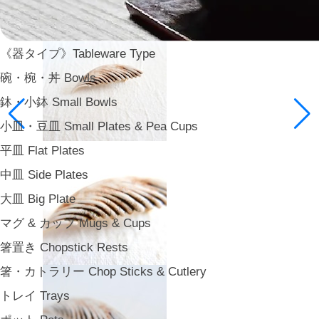
《器タイプ》Tableware Type
碗・椀・丼 Bowls
鉢・小鉢 Small Bowls
小皿・豆皿 Small Plates & Pea Cups
平皿 Flat Plates
中皿 Side Plates
大皿 Big Plate
マグ & カップ Mugs & Cups
箸置き Chopstick Rests
箸・カトラリー Chop Sticks & Cutlery
トレイ Trays