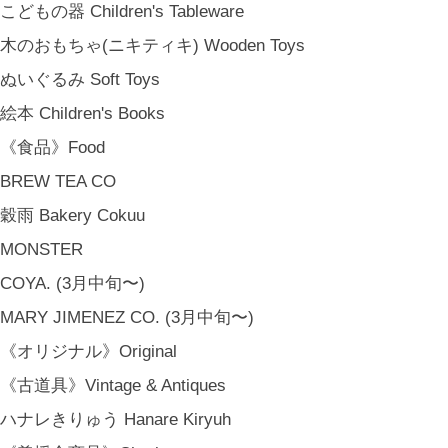
RU / icca / icca nicca Home Page Production & Photos by rua., co. ltd
こどもの器 Children's Tableware
[ MENU ]
木のおもちゃ(ニキティキ) Wooden Toys
HOME
ぬいぐるみ Soft Toys
SHOP INFO
SHOPPING GUIDE
絵本 Children's Books
FAQ
《食品》Food
BLOG
BREW TEA CO
CONTACT
穀雨 Bakery Cokuu
[ MEMBERSHIP ]
TOP
MONSTER
MY PAGE
COYA. (3月中旬〜)
[ MAIL MAGAZINE ]
MARY JIMENEZ CO. (3月中旬〜)
《オリジナル》Original
登録
《古道具》Vintage & Antiques
[ NOTICE ]
ハナレきりゅう Hanare Kiryuh
プライバシーポリシー