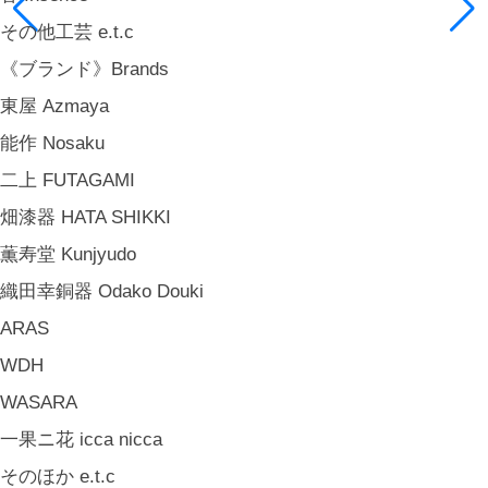
その他工芸 e.t.c
《ブランド》Brands
東屋 Azmaya
能作 Nosaku
二上 FUTAGAMI
畑漆器 HATA SHIKKI
薫寿堂 Kunjyudo
織田幸銅器 Odako Douki
ARAS
WDH
WASARA
一果ニ花 icca nicca
そのほか e.t.c