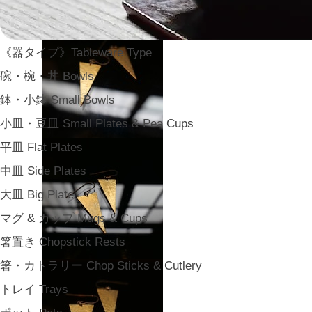
《器タイプ》Tableware Type
碗・椀・丼 Bowls
鉢・小鉢 Small Bowls
小皿・豆皿 Small Plates & Pea Cups
平皿 Flat Plates
中皿 Side Plates
大皿 Big Plate
マグ & カップ Mugs & Cups
箸置き Chopstick Rests
箸・カトラリー Chop Sticks & Cutlery
トレイ Trays