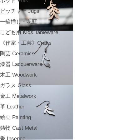
ポット Pots
ピッチャー Jugs
一輪挿し・花瓶
こども用 Kids Tableware
《作家・工芸》Crafts
陶芸 Ceramics
漆器 Lacquerware
木工 Woodwork
ガラス Glass
金工 Metalwork
革 Leather
絵画 Painting
鋳物 Cast Metal
香 Insence