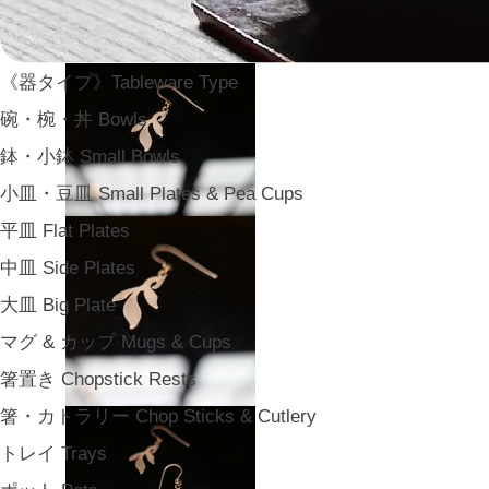
《器タイプ》Tableware Type
碗・椀・丼 Bowls
鉢・小鉢 Small Bowls
小皿・豆皿 Small Plates & Pea Cups
平皿 Flat Plates
中皿 Side Plates
大皿 Big Plate
マグ & カップ Mugs & Cups
箸置き Chopstick Rests
箸・カトラリー Chop Sticks & Cutlery
トレイ Trays