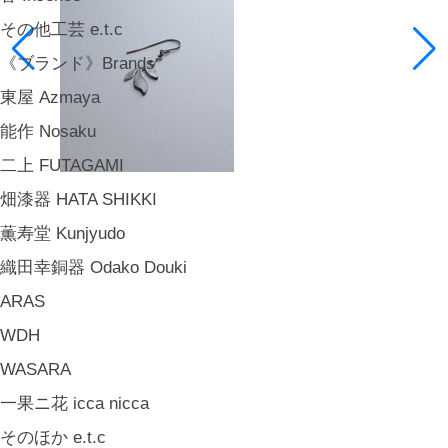
その他工芸 e.t.c
《ブランド》Brands
東屋 Azmaya
能作 Nosaku
二上 FUTAGAMI
畑漆器 HATA SHIKKI
薫寿堂 Kunjyudo
織田幸銅器 Odako Douki
ARAS
WDH
WASARA
一果ニ花 icca nicca
そのほか e.t.c