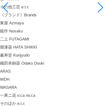
その他工芸 e.t.c
《ブランド》Brands
東屋 Azmaya
能作 Nosaku
二上 FUTAGAMI
畑漆器 HATA SHIKKI
薫寿堂 Kunjyudo
織田幸銅器 Odako Douki
ARAS
WDH
WASARA
一果ニ花 icca nicca
そのほか e.t.c