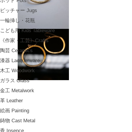
ポット Pots
ピッチャー Jugs
一輪挿し・花瓶
こども用 Kids Tableware
《作家・工芸》Crafts
陶芸 Ceramics
漆器 Lacquerware
木工 Woodwork
ガラス Glass
金工 Metalwork
革 Leather
絵画 Painting
鋳物 Cast Metal
香 Insence