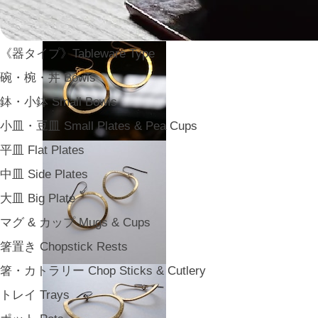
《器タイプ》Tableware Type
碗・椀・丼 Bowls
鉢・小鉢 Small Bowls
小皿・豆皿 Small Plates & Pea Cups
平皿 Flat Plates
中皿 Side Plates
大皿 Big Plate
マグ & カップ Mugs & Cups
箸置き Chopstick Rests
箸・カトラリー Chop Sticks & Cutlery
トレイ Trays