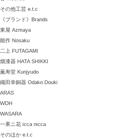
その他工芸 e.t.c
《ブランド》Brands
東屋 Azmaya
能作 Nosaku
二上 FUTAGAMI
畑漆器 HATA SHIKKI
薫寿堂 Kunjyudo
織田幸銅器 Odako Douki
ARAS
WDH
WASARA
一果ニ花 icca nicca
そのほか e.t.c