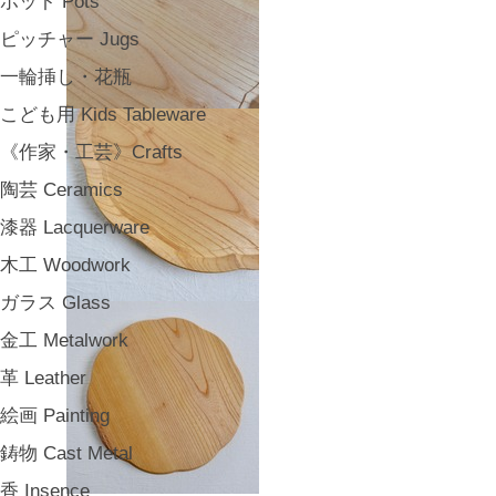
ポット Pots
ピッチャー Jugs
一輪挿し・花瓶
こども用 Kids Tableware
《作家・工芸》Crafts
陶芸 Ceramics
漆器 Lacquerware
木工 Woodwork
ガラス Glass
金工 Metalwork
革 Leather
絵画 Painting
鋳物 Cast Metal
香 Insence