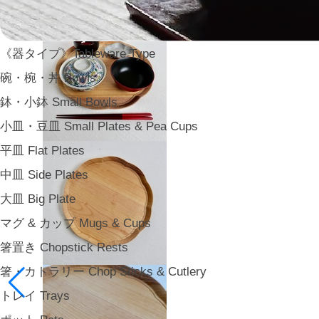
《器タイプ》Tableware Type
碗・椀・丼 Bowls
鉢・小鉢 Small Bowls
小皿・豆皿 Small Plates & Pea Cups
平皿 Flat Plates
中皿 Side Plates
大皿 Big Plate
マグ & カップ Mugs & Cups
箸置き Chopstick Rests
箸・カトラリー Chop Sticks & Cutlery
トレイ Trays