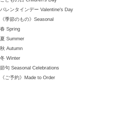
SHOP INFO
バレンタインデー Valentine's Day
SHOPPING GUIDE
《季節のもの》Seasonal
FAQ
BLOG
春 Spring
CONTACT
夏 Summer
[ MEMBERSHIP ]
秋 Autumn
TOP
冬 Winter
MY PAGE
[ MAIL MAGAZINE ]
節句 Seasonal Celebrations
《ご予約》Made to Order
登録
[ NOTICE ]
プライバシーポリシー
特定商取引法に基づく表記
会員規約