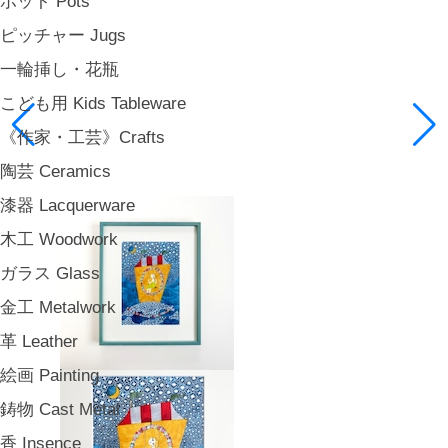
ポット Pots
ピッチャー Jugs
一輪挿し・花瓶
こども用 Kids Tableware
《作家・工芸》Crafts
陶芸 Ceramics
漆器 Lacquerware
木工 Woodwork
ガラス Glass
金工 Metalwork
革 Leather
絵画 Painting
鋳物 Cast Metal
香 Insence