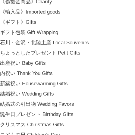
《義援金商品》Charity
《輸入品》Imported goods
《ギフト》Gifts
ギフト包装 Gift Wrapping
石川・金沢・北陸土産 Local Souvenirs
ちょっとしたプレゼント Petit Gifts
出産祝い Baby Gifts
内祝い Thank You Gifts
金沢・北陸で生まれたさまざまな作品を中心に、物語を宿し、使う人の
日常という大切な時間にそっと寄り添う品々をキュレート。それぞれの
新築祝い Housewarming Gifts
美しさに、和と洋、OLD & NEW のインスピレーションを重ね、暮らし
結婚祝い Wedding Gifts
の中で愉しむインテリアスタイリングをご提案しています。 casa rua [
結婚式の引出物 Wedding Favors
カーサ・ルア] 石川県金沢市尾張町2-14-20 八百萬本舗 内 casa rua / A
誕生日プレゼント Birthday Gifts
RU / icca / icca nicca Home Page Production & Photos by rua., co. ltd
[ MENU ]
クリスマス Chiristmas Gifts
HOME
こどもの日 Children's Day