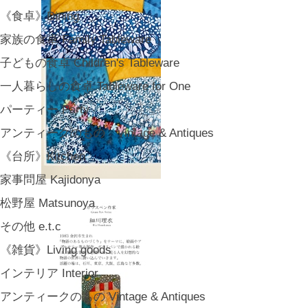
《食卓》Dining
家族の食卓 Family Tableware
子どもの食卓 Children's Tableware
一人暮らしの食卓 Tableware for One
パーティー Party
アンティークのもの Vintage & Antiques
《台所》Kitchen
家事問屋 Kajidonya
松野屋 Matsunoya
その他 e.t.c
《雑貨》Living goods
インテリア Interior
アンティークのもの Vintage & Antiques