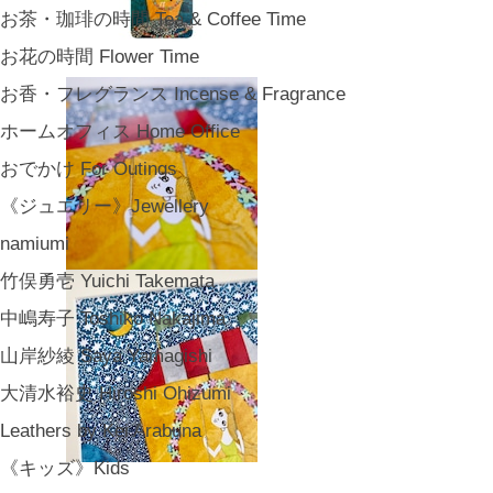
お茶・珈琲の時間 Tea & Coffee Time
お花の時間 Flower Time
お香・フレグランス Incense & Fragrance
ホームオフィス Home Office
おでかけ For Outings
《ジュエリー》Jewellery
namiumi
竹俣勇壱 Yuichi Takemata
中嶋寿子 Toshiko Nakajima
山岸紗綾 Saya Yamagishi
大清水裕史 Hiroshi Ohizumi
Leathers by Kei Arabuna
《キッズ》Kids