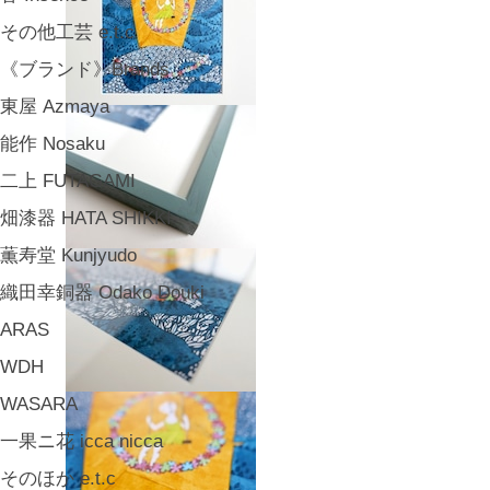
その他工芸 e.t.c
《ブランド》Brands
東屋 Azmaya
能作 Nosaku
二上 FUTAGAMI
畑漆器 HATA SHIKKI
薫寿堂 Kunjyudo
織田幸銅器 Odako Douki
ARAS
WDH
WASARA
一果ニ花 icca nicca
そのほか e.t.c