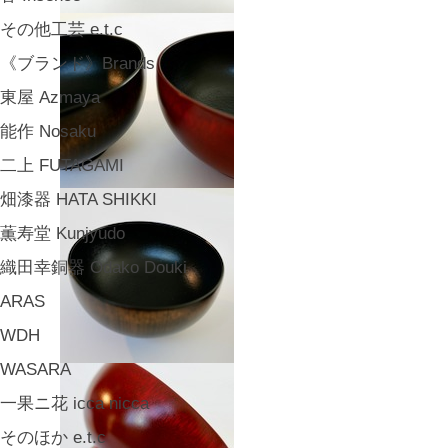
その他工芸 e.t.c
《ブランド》Brands
東屋 Azmaya
能作 Nosaku
二上 FUTAGAMI
畑漆器 HATA SHIKKI
薫寿堂 Kunjyudo
織田幸銅器 Odako Douki
ARAS
WDH
WASARA
一果ニ花 icca nicca
そのほか e.t.c