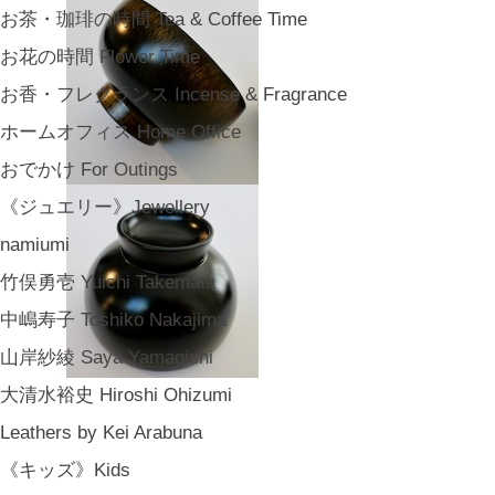
お茶・珈琲の時間 Tea & Coffee Time
お花の時間 Flower Time
お香・フレグランス Incense & Fragrance
ホームオフィス Home Office
おでかけ For Outings
《ジュエリー》Jewellery
namiumi
竹俣勇壱 Yuichi Takemata
中嶋寿子 Toshiko Nakajima
山岸紗綾 Saya Yamagishi
大清水裕史 Hiroshi Ohizumi
Leathers by Kei Arabuna
《キッズ》Kids