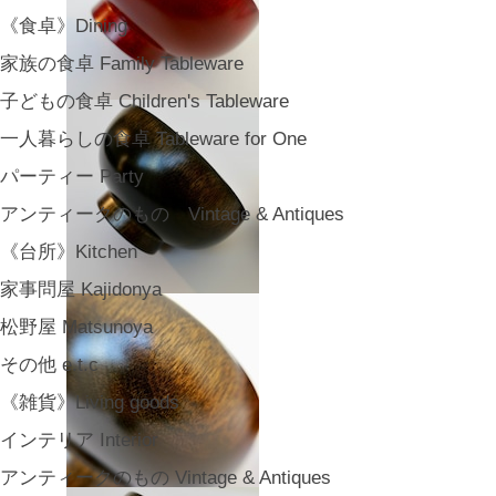
《食卓》Dining
家族の食卓 Family Tableware
子どもの食卓 Children's Tableware
一人暮らしの食卓 Tableware for One
パーティー Party
アンティークのもの Vintage & Antiques
《台所》Kitchen
家事問屋 Kajidonya
松野屋 Matsunoya
その他 e.t.c
《雑貨》Living goods
インテリア Interior
アンティークのもの Vintage & Antiques