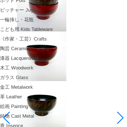
ポット Pots
ピッチャー Jugs
一輪挿し・花瓶
こども用 Kids Tableware
《作家・工芸》Crafts
陶芸 Ceramics
漆器 Lacquerware
木工 Woodwork
ガラス Glass
金工 Metalwork
革 Leather
絵画 Painting
鋳物 Cast Metal
香 Insence