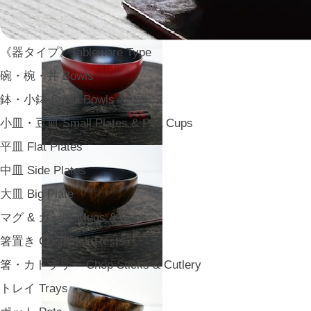
《器タイプ》Tableware Type
碗・椀・丼 Bowls
鉢・小鉢 Small Bowls
小皿・豆皿 Small Plates & Pea Cups
平皿 Flat Plates
中皿 Side Plates
大皿 Big Plate
マグ & カップ Mugs & Cups
箸置き Chopstick Rests
箸・カトラリー Chop Sticks & Cutlery
トレイ Trays