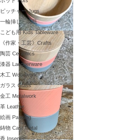
ポット Pots
ピッチャー Jugs
一輪挿し・花瓶
こども用 Kids Tableware
《作家・工芸》Crafts
陶芸 Ceramics
漆器 Lacquerware
木工 Woodwork
ガラス Glass
金工 Metalwork
革 Leather
絵画 Painting
鋳物 Cast Metal
香 Insence