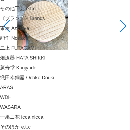
その他工芸 e.t.c
《ブランド》Brands
東屋 Azmaya
能作 Nosaku
二上 FUTAGAMI
畑漆器 HATA SHIKKI
薫寿堂 Kunjyudo
織田幸銅器 Odako Douki
ARAS
WDH
WASARA
一果ニ花 icca nicca
そのほか e.t.c