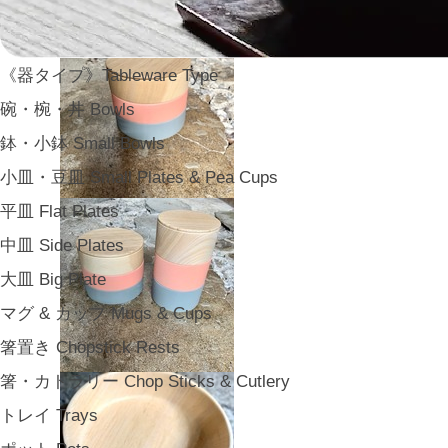
《器タイプ》Tableware Type
碗・椀・丼 Bowls
鉢・小鉢 Small Bowls
小皿・豆皿 Small Plates & Pea Cups
平皿 Flat Plates
中皿 Side Plates
大皿 Big Plate
マグ & カップ Mugs & Cups
箸置き Chopstick Rests
箸・カトラリー Chop Sticks & Cutlery
トレイ Trays