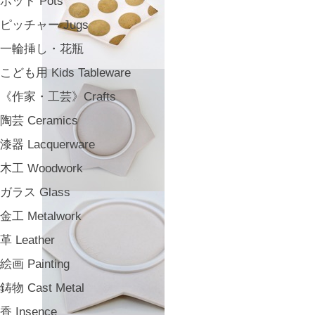
ポット Pots
ピッチャー Jugs
一輪挿し・花瓶
こども用 Kids Tableware
《作家・工芸》Crafts
陶芸 Ceramics
漆器 Lacquerware
木工 Woodwork
ガラス Glass
金工 Metalwork
革 Leather
絵画 Painting
鋳物 Cast Metal
香 Insence