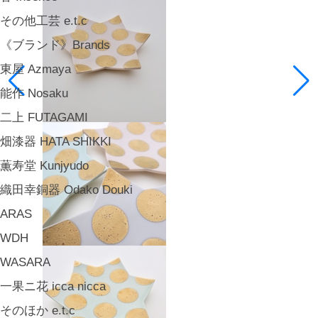
その他工芸 e.t.c
《ブランド》Brands
東屋 Azmaya
能作 Nosaku
二上 FUTAGAMI
畑漆器 HATA SHIKKI
薫寿堂 Kunjyudo
織田幸銅器 Odako Douki
ARAS
WDH
WASARA
一果ニ花 icca nicca
そのほか e.t.c