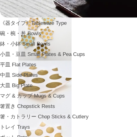
《器タイプ》Tableware Type
碗・椀・丼 Bowls
鉢・小鉢 Small Bowls
小皿・豆皿 Small Plates & Pea Cups
平皿 Flat Plates
中皿 Side Plates
大皿 Big Plate
マグ & カップ Mugs & Cups
箸置き Chopstick Rests
箸・カトラリー Chop Sticks & Cutlery
トレイ Trays