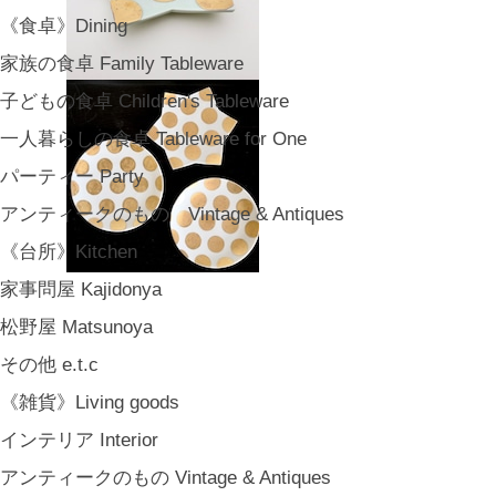
《食卓》Dining
家族の食卓 Family Tableware
子どもの食卓 Children's Tableware
一人暮らしの食卓 Tableware for One
パーティー Party
アンティークのもの Vintage & Antiques
《台所》Kitchen
家事問屋 Kajidonya
松野屋 Matsunoya
その他 e.t.c
《雑貨》Living goods
インテリア Interior
アンティークのもの Vintage & Antiques