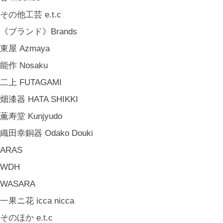
その他工芸 e.t.c
《ブランド》Brands
東屋 Azmaya
能作 Nosaku
二上 FUTAGAMI
畑漆器 HATA SHIKKI
薫寿堂 Kunjyudo
織田幸銅器 Odako Douki
ARAS
WDH
WASARA
一果ニ花 icca nicca
そのほか e.t.c