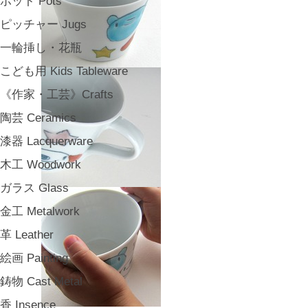
ポット Pots
ピッチャー Jugs
一輪挿し・花瓶
こども用 Kids Tableware
《作家・工芸》Crafts
陶芸 Ceramics
漆器 Lacquerware
木工 Woodwork
ガラス Glass
金工 Metalwork
革 Leather
絵画 Painting
鋳物 Cast Metal
香 Insence