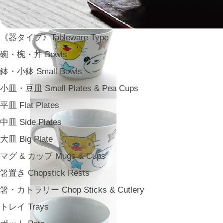
《器タイプ》Tableware Type
碗・椀・丼 Bowls
鉢・小鉢 Small Bowls
小皿・豆皿 Small Plates & Pea Cups
平皿 Flat Plates
中皿 Side Plates
大皿 Big Plate
マグ & カップ Mugs & Cups
箸置き Chopstick Rests
箸・カトラリー Chop Sticks & Cutlery
トレイ Trays