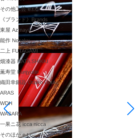
その他工芸 e.t.c
《ブランド》Brands
東屋 Azmaya
能作 Nosaku
二上 FUTAGAMI
畑漆器 HATA SHIKKI
薫寿堂 Kunjyudo
織田幸銅器 Odako Douki
ARAS
WDH
WASARA
一果ニ花 icca nicca
そのほか e.t.c