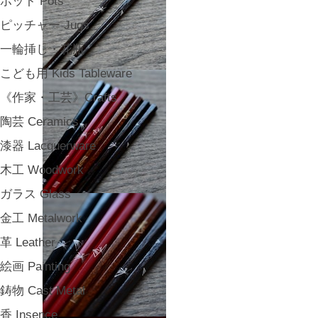
ポット Pots
ピッチャー Jugs
一輪挿し・花瓶
こども用 Kids Tableware
《作家・工芸》Crafts
陶芸 Ceramics
漆器 Lacquerware
木工 Woodwork
ガラス Glass
金工 Metalwork
革 Leather
絵画 Painting
鋳物 Cast Metal
香 Insence