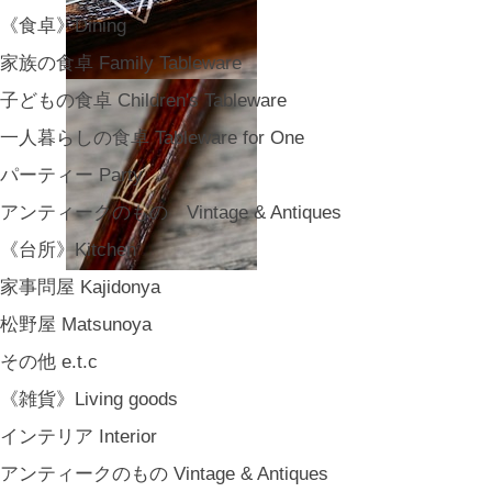
《食卓》Dining
家族の食卓 Family Tableware
子どもの食卓 Children's Tableware
一人暮らしの食卓 Tableware for One
パーティー Party
アンティークのもの Vintage & Antiques
《台所》Kitchen
家事問屋 Kajidonya
松野屋 Matsunoya
その他 e.t.c
《雑貨》Living goods
インテリア Interior
アンティークのもの Vintage & Antiques