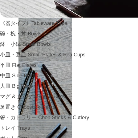
《器タイプ》Tableware Type
碗・椀・丼 Bowls
鉢・小鉢 Small Bowls
小皿・豆皿 Small Plates & Pea Cups
平皿 Flat Plates
中皿 Side Plates
大皿 Big Plate
マグ & カップ Mugs & Cups
箸置き Chopstick Rests
箸・カトラリー Chop Sticks & Cutlery
トレイ Trays