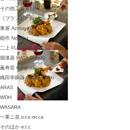
その他工芸 e.t.c
《ブランド》Brands
東屋 Azmaya
能作 Nosaku
二上 FUTAGAMI
畑漆器 HATA SHIKKI
薫寿堂 Kunjyudo
織田幸銅器 Odako Douki
ARAS
WDH
WASARA
一果ニ花 icca nicca
そのほか e.t.c