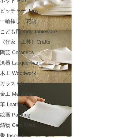
ポット Pots
ピッチャー Jugs
一輪挿し・花瓶
こども用 Kids Tableware
《作家・工芸》Crafts
陶芸 Ceramics
漆器 Lacquerware
木工 Woodwork
ガラス Glass
金工 Metalwork
革 Leather
絵画 Painting
鋳物 Cast Metal
香 Insence