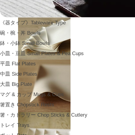
《器タイプ》Tableware Type
碗・椀・丼 Bowls
鉢・小鉢 Small Bowls
小皿・豆皿 Small Plates & Pea Cups
平皿 Flat Plates
中皿 Side Plates
大皿 Big Plate
マグ & カップ Mugs & Cups
箸置き Chopstick Rests
箸・カトラリー Chop Sticks & Cutlery
トレイ Trays