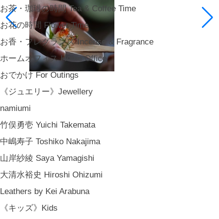
お茶・珈琲の時間 Tea & Coffee Time
お花の時間 Flower Time
お香・フレグランス Incense & Fragrance
ホームオフィス Home Office
おでかけ For Outings
《ジュエリー》Jewellery
namiumi
竹俣勇壱 Yuichi Takemata
中嶋寿子 Toshiko Nakajima
山岸紗綾 Saya Yamagishi
大清水裕史 Hiroshi Ohizumi
Leathers by Kei Arabuna
《キッズ》Kids