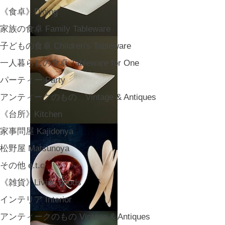
《食卓》Dining
家族の食卓 Family Tableware
子どもの食卓 Children's Tableware
一人暮らしの食卓 Tableware for One
パーティー Party
アンティークのもの Vintage & Antiques
《台所》Kitchen
家事問屋 Kajidonya
松野屋 Matsunoya
その他 e.t.c
《雑貨》Living goods
インテリア Interior
アンティークのもの Vintage & Antiques