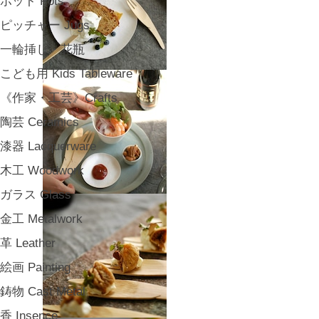
ポット Pots
ピッチャー Jugs
一輪挿し・花瓶
こども用 Kids Tableware
《作家・工芸》Crafts
陶芸 Ceramics
漆器 Lacquerware
木工 Woodwork
ガラス Glass
金工 Metalwork
革 Leather
絵画 Painting
鋳物 Cast Metal
香 Insence