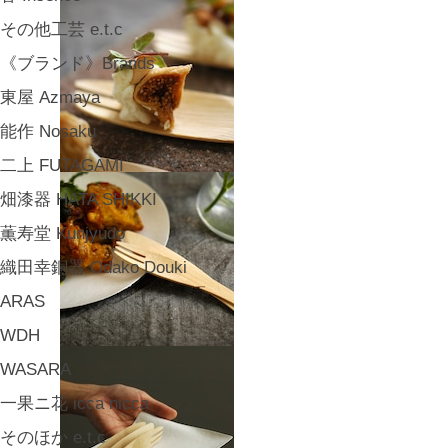
その他工芸 e.t.c
《ブランド》Brands
東屋 Azmaya
能作 Nosaku
二上 FUTAGAMI
畑漆器 HATA SHIKKI
薫寿堂 Kunjyudo
織田幸銅器 Odako Douki
ARAS
WDH
WASARA
一果ニ花 icca nicca
そのほか e.t.c