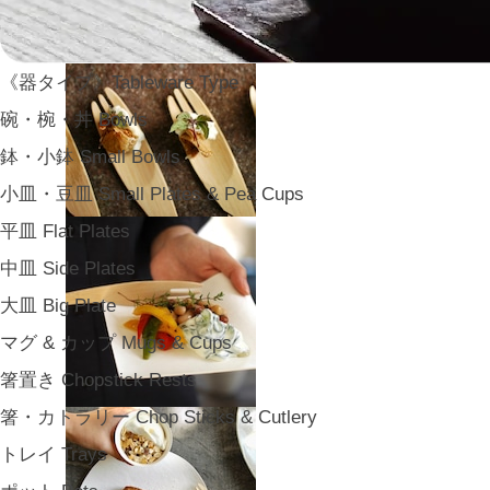
《器タイプ》Tableware Type
碗・椀・丼 Bowls
鉢・小鉢 Small Bowls
小皿・豆皿 Small Plates & Pea Cups
平皿 Flat Plates
中皿 Side Plates
大皿 Big Plate
マグ & カップ Mugs & Cups
箸置き Chopstick Rests
箸・カトラリー Chop Sticks & Cutlery
トレイ Trays