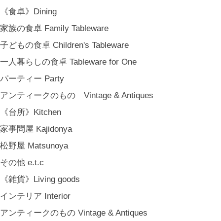
COYA. (3月中旬〜)
《食卓》Dining
MARY JIMENEZ CO. (3月中旬〜)
家族の食卓 Family Tableware
《オリジナル》Original
子どもの食卓 Children's Tableware
《古道具》Vintage & Antiques
一人暮らしの食卓 Tableware for One
ハナレきりゅう Hanare Kiryuh
パーティー Party
《義援金商品》Charity
アンティークのもの Vintage & Antiques
《輸入品》Imported goods
《台所》Kitchen
《ギフト》Gifts
家事問屋 Kajidonya
ギフト包装 Gift Wrapping
松野屋 Matsunoya
石川・金沢・北陸土産 Local Souvenirs
その他 e.t.c
ちょっとしたプレゼント Petit Gifts
《雑貨》Living goods
出産祝い Baby Gifts
インテリア Interior
内祝い Thank You Gifts
アンティークのもの Vintage & Antiques