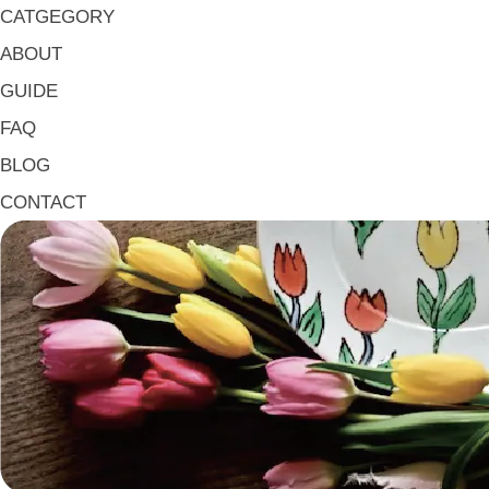
大皿 Big Plate
CATGEGORY
マグ & カップ Mugs & Cups
ABOUT
箸置き Chopstick Rests
GUIDE
箸・カトラリー Chop Sticks & Cutlery
FAQ
トレイ Trays
BLOG
ポット Pots
CONTACT
ピッチャー Jugs
一輪挿し・花瓶
こども用 Kids Tableware
《作家・工芸》Crafts
陶芸 Ceramics
漆器 Lacquerware
木工 Woodwork