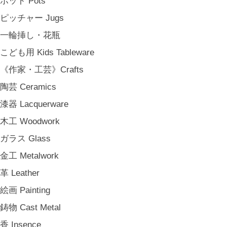
ポット Pots
松野屋 Matsunoya
ピッチャー Jugs
その他 e.t.c
一輪挿し・花瓶
《雑貨》Living goods
こども用 Kids Tableware
インテリア Interior
《作家・工芸》Crafts
アンティークのもの Vintage & Antiques
陶芸 Ceramics
お茶・珈琲の時間 Tea & Coffee Time
漆器 Lacquerware
お花の時間 Flower Time
木工 Woodwork
お香・フレグランス Incense & Fragrance
ガラス Glass
ホームオフィス Home Office
金工 Metalwork
おでかけ For Outings
革 Leather
《ジュエリー》Jewellery
絵画 Painting
namiumi
鋳物 Cast Metal
竹俣勇壱 Yuichi Takemata
香 Insence