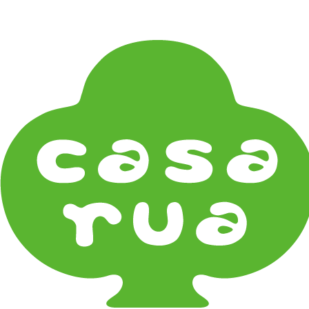
在庫は実店舗と兼用し常に流動しています。在庫切れ
の際はご連絡差し上げます！
Home
《雑貨》Living goods
お香・フレグランス Incense & Fragrance
淡路島 薫寿堂 Kunjyudo
《器タイプ》Tableware Type
碗・椀・丼 Bowls
鉢・小鉢 Small Bowls
小皿・豆皿 Small Plates & Pea Cups
平皿 Flat Plates
中皿 Side Plates