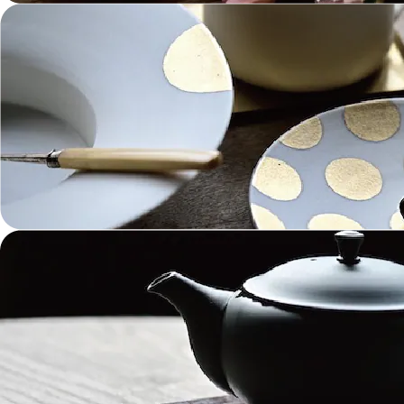
ガラス Glass
金工 Metalwork
革 Leather
絵画 Painting
鋳物 Cast Metal
香 Insence
その他工芸 e.t.c
《ブランド》Brands
東屋 Azmaya
能作 Nosaku
二上 FUTAGAMI
畑漆器 HATA SHIKKI
薫寿堂 Kunjyudo
織田幸銅器 Odako Douki