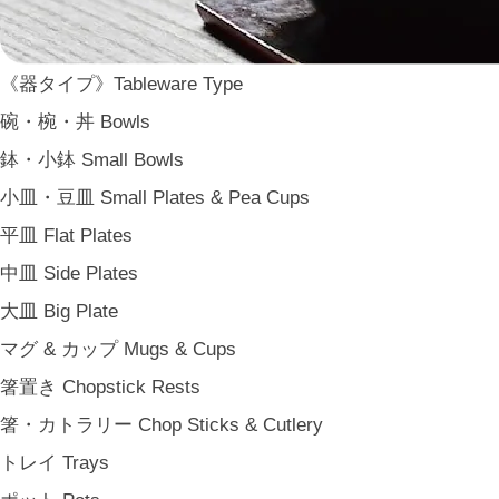
ARAS
WDH
《器タイプ》Tableware Type
WASARA
碗・椀・丼 Bowls
一果ニ花 icca nicca
鉢・小鉢 Small Bowls
そのほか e.t.c
小皿・豆皿 Small Plates & Pea Cups
《食卓》Dining
平皿 Flat Plates
家族の食卓 Family Tableware
中皿 Side Plates
子どもの食卓 Children's Tableware
大皿 Big Plate
一人暮らしの食卓 Tableware for One
マグ & カップ Mugs & Cups
パーティー Party
箸置き Chopstick Rests
アンティークのもの Vintage & Antiques
箸・カトラリー Chop Sticks & Cutlery
《台所》Kitchen
トレイ Trays
家事問屋 Kajidonya