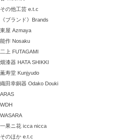
中嶋寿子 Toshiko Nakajima
その他工芸 e.t.c
山岸紗綾 Saya Yamagishi
《ブランド》Brands
大清水裕史 Hiroshi Ohizumi
東屋 Azmaya
Leathers by Kei Arabuna
能作 Nosaku
《キッズ》Kids
二上 FUTAGAMI
こどもの器 Children's Tableware
畑漆器 HATA SHIKKI
木のおもちゃ(ニキティキ) Wooden Toys
薫寿堂 Kunjyudo
ぬいぐるみ Soft Toys
織田幸銅器 Odako Douki
絵本 Children's Books
ARAS
《食品》Food
WDH
BREW TEA CO
WASARA
穀雨 Bakery Cokuu
一果ニ花 icca nicca
MONSTER
そのほか e.t.c