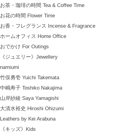
新築祝い Housewarming Gifts
お茶・珈琲の時間 Tea & Coffee Time
結婚祝い Wedding Gifts
お花の時間 Flower Time
結婚式の引出物 Wedding Favors
お香・フレグランス Incense & Fragrance
誕生日プレゼント Birthday Gifts
ホームオフィス Home Office
クリスマス Chiristmas Gifts
おでかけ For Outings
こどもの日 Children's Day
《ジュエリー》Jewellery
バレンタインデー Valentine's Day
namiumi
《季節のもの》Seasonal
竹俣勇壱 Yuichi Takemata
春 Spring
中嶋寿子 Toshiko Nakajima
夏 Summer
山岸紗綾 Saya Yamagishi
秋 Autumn
大清水裕史 Hiroshi Ohizumi
冬 Winter
Leathers by Kei Arabuna
節句 Seasonal Celebrations
《キッズ》Kids
《ご予約》Made to Order