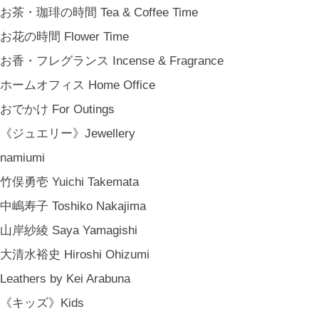
新築祝い Housewarming Gifts
お茶・珈琲の時間 Tea & Coffee Time
結婚祝い Wedding Gifts
お花の時間 Flower Time
結婚式の引出物 Wedding Favors
お香・フレグランス Incense & Fragrance
誕生日プレゼント Birthday Gifts
ホームオフィス Home Office
クリスマス Chiristmas Gifts
おでかけ For Outings
こどもの日 Children's Day
《ジュエリー》Jewellery
バレンタインデー Valentine's Day
namiumi
《季節のもの》Seasonal
竹俣勇壱 Yuichi Takemata
春 Spring
中嶋寿子 Toshiko Nakajima
夏 Summer
山岸紗綾 Saya Yamagishi
秋 Autumn
大清水裕史 Hiroshi Ohizumi
冬 Winter
Leathers by Kei Arabuna
節句 Seasonal Celebrations
《キッズ》Kids
《ご予約》Made to Order