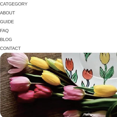
大皿 Big Plate
CATGEGORY
マグ & カップ Mugs & Cups
ABOUT
箸置き Chopstick Rests
GUIDE
箸・カトラリー Chop Sticks & Cutlery
FAQ
トレイ Trays
BLOG
ポット Pots
CONTACT
ピッチャー Jugs
一輪挿し・花瓶
こども用 Kids Tableware
《作家・工芸》Crafts
陶芸 Ceramics
漆器 Lacquerware
木工 Woodwork