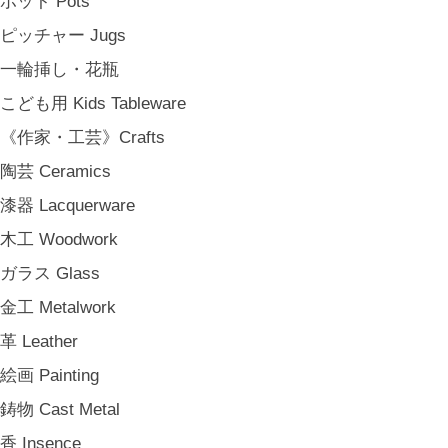
ポット Pots
松野屋 Matsunoya
ピッチャー Jugs
その他 e.t.c
一輪挿し・花瓶
《雑貨》Living goods
こども用 Kids Tableware
インテリア Interior
《作家・工芸》Crafts
アンティークのもの Vintage & Antiques
陶芸 Ceramics
お茶・珈琲の時間 Tea & Coffee Time
漆器 Lacquerware
お花の時間 Flower Time
木工 Woodwork
お香・フレグランス Incense & Fragrance
ガラス Glass
ホームオフィス Home Office
金工 Metalwork
おでかけ For Outings
革 Leather
《ジュエリー》Jewellery
絵画 Painting
namiumi
鋳物 Cast Metal
竹俣勇壱 Yuichi Takemata
香 Insence