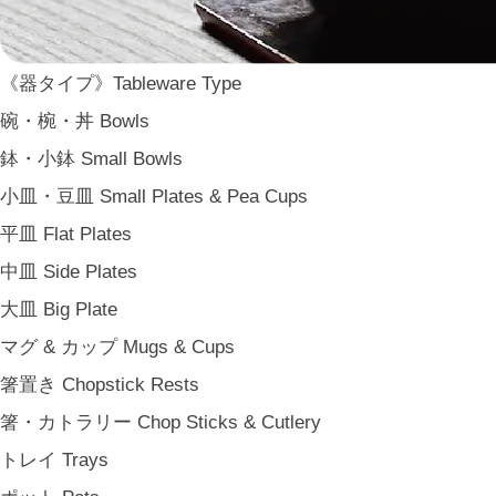
ARAS
WDH
《器タイプ》Tableware Type
WASARA
碗・椀・丼 Bowls
一果ニ花 icca nicca
鉢・小鉢 Small Bowls
そのほか e.t.c
小皿・豆皿 Small Plates & Pea Cups
《食卓》Dining
平皿 Flat Plates
家族の食卓 Family Tableware
中皿 Side Plates
子どもの食卓 Children's Tableware
大皿 Big Plate
一人暮らしの食卓 Tableware for One
マグ & カップ Mugs & Cups
パーティー Party
箸置き Chopstick Rests
アンティークのもの Vintage & Antiques
箸・カトラリー Chop Sticks & Cutlery
《台所》Kitchen
トレイ Trays
家事問屋 Kajidonya