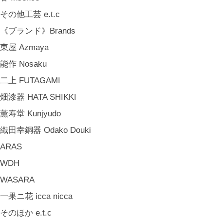
中嶋寿子 Toshiko Nakajima
その他工芸 e.t.c
山岸紗綾 Saya Yamagishi
《ブランド》Brands
大清水裕史 Hiroshi Ohizumi
東屋 Azmaya
Leathers by Kei Arabuna
能作 Nosaku
《キッズ》Kids
二上 FUTAGAMI
こどもの器 Children's Tableware
畑漆器 HATA SHIKKI
木のおもちゃ(ニキティキ) Wooden Toys
薫寿堂 Kunjyudo
ぬいぐるみ Soft Toys
織田幸銅器 Odako Douki
絵本 Children's Books
ARAS
《食品》Food
WDH
BREW TEA CO
WASARA
穀雨 Bakery Cokuu
一果ニ花 icca nicca
MONSTER
そのほか e.t.c