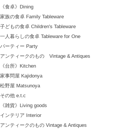
COYA. (3月中旬〜)
《食卓》Dining
MARY JIMENEZ CO. (3月中旬〜)
家族の食卓 Family Tableware
《オリジナル》Original
子どもの食卓 Children's Tableware
《古道具》Vintage & Antiques
一人暮らしの食卓 Tableware for One
ハナレきりゅう Hanare Kiryuh
パーティー Party
《義援金商品》Charity
アンティークのもの Vintage & Antiques
《輸入品》Imported goods
《台所》Kitchen
《ギフト》Gifts
家事問屋 Kajidonya
ギフト包装 Gift Wrapping
松野屋 Matsunoya
石川・金沢・北陸土産 Local Souvenirs
その他 e.t.c
ちょっとしたプレゼント Petit Gifts
《雑貨》Living goods
出産祝い Baby Gifts
インテリア Interior
内祝い Thank You Gifts
アンティークのもの Vintage & Antiques