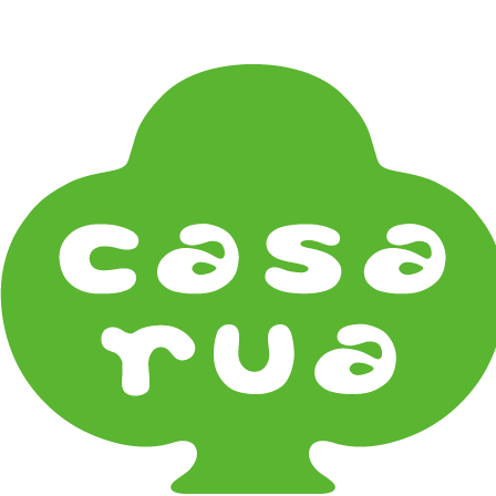
在庫は実店舗と兼用し常に流動しています。在庫切れ
の際はご連絡差し上げます！
Home
《ギフト》Gifts
誕生日プレゼント Birthday Gifts
こども For Kids
《器タイプ》Tableware Type
碗・椀・丼 Bowls
鉢・小鉢 Small Bowls
小皿・豆皿 Small Plates & Pea Cups
平皿 Flat Plates
中皿 Side Plates