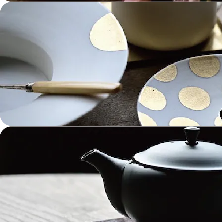
ガラス Glass
金工 Metalwork
革 Leather
絵画 Painting
鋳物 Cast Metal
香 Insence
その他工芸 e.t.c
《ブランド》Brands
東屋 Azmaya
能作 Nosaku
二上 FUTAGAMI
畑漆器 HATA SHIKKI
薫寿堂 Kunjyudo
織田幸銅器 Odako Douki