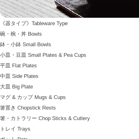
ARAS
WDH
《器タイプ》Tableware Type
WASARA
碗・椀・丼 Bowls
一果ニ花 icca nicca
鉢・小鉢 Small Bowls
そのほか e.t.c
小皿・豆皿 Small Plates & Pea Cups
《食卓》Dining
平皿 Flat Plates
家族の食卓 Family Tableware
中皿 Side Plates
子どもの食卓 Children's Tableware
大皿 Big Plate
一人暮らしの食卓 Tableware for One
マグ & カップ Mugs & Cups
パーティー Party
箸置き Chopstick Rests
アンティークのもの Vintage & Antiques
箸・カトラリー Chop Sticks & Cutlery
《台所》Kitchen
トレイ Trays
家事問屋 Kajidonya