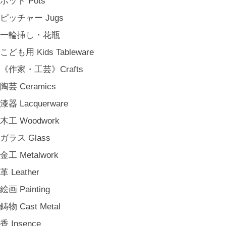
ポット Pots
松野屋 Matsunoya
ピッチャー Jugs
その他 e.t.c
一輪挿し・花瓶
《雑貨》Living goods
こども用 Kids Tableware
インテリア Interior
《作家・工芸》Crafts
アンティークのもの Vintage & Antiques
陶芸 Ceramics
お茶・珈琲の時間 Tea & Coffee Time
漆器 Lacquerware
お花の時間 Flower Time
木工 Woodwork
お香・フレグランス Incense & Fragrance
ガラス Glass
ホームオフィス Home Office
金工 Metalwork
おでかけ For Outings
革 Leather
《ジュエリー》Jewellery
絵画 Painting
namiumi
鋳物 Cast Metal
竹俣勇壱 Yuichi Takemata
香 Insence