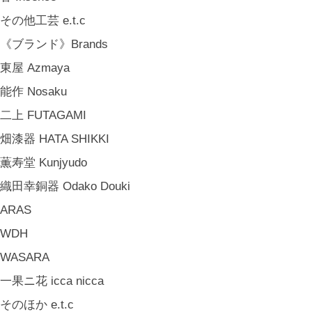
中嶋寿子 Toshiko Nakajima
その他工芸 e.t.c
山岸紗綾 Saya Yamagishi
《ブランド》Brands
大清水裕史 Hiroshi Ohizumi
東屋 Azmaya
Leathers by Kei Arabuna
能作 Nosaku
《キッズ》Kids
二上 FUTAGAMI
こどもの器 Children's Tableware
畑漆器 HATA SHIKKI
木のおもちゃ(ニキティキ) Wooden Toys
薫寿堂 Kunjyudo
ぬいぐるみ Soft Toys
織田幸銅器 Odako Douki
絵本 Children's Books
ARAS
《食品》Food
WDH
BREW TEA CO
WASARA
穀雨 Bakery Cokuu
一果ニ花 icca nicca
MONSTER
そのほか e.t.c