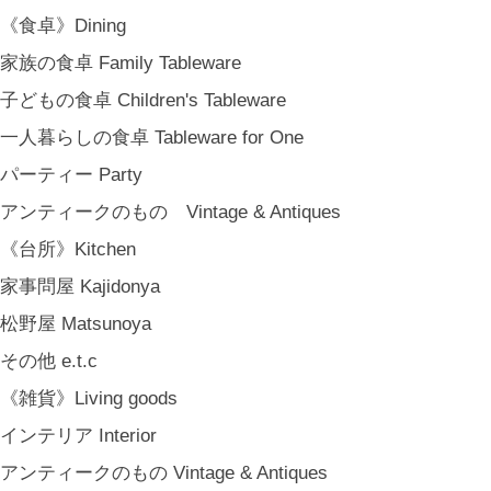
COYA. (3月中旬〜)
《食卓》Dining
MARY JIMENEZ CO. (3月中旬〜)
家族の食卓 Family Tableware
《オリジナル》Original
子どもの食卓 Children's Tableware
《古道具》Vintage & Antiques
一人暮らしの食卓 Tableware for One
ハナレきりゅう Hanare Kiryuh
パーティー Party
《義援金商品》Charity
アンティークのもの Vintage & Antiques
《輸入品》Imported goods
《台所》Kitchen
《ギフト》Gifts
家事問屋 Kajidonya
ギフト包装 Gift Wrapping
松野屋 Matsunoya
石川・金沢・北陸土産 Local Souvenirs
その他 e.t.c
ちょっとしたプレゼント Petit Gifts
《雑貨》Living goods
出産祝い Baby Gifts
インテリア Interior
内祝い Thank You Gifts
アンティークのもの Vintage & Antiques