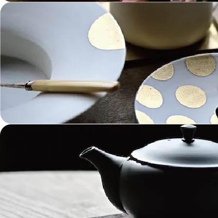
ガラス Glass
金工 Metalwork
革 Leather
絵画 Painting
鋳物 Cast Metal
香 Insence
その他工芸 e.t.c
《ブランド》Brands
東屋 Azmaya
能作 Nosaku
二上 FUTAGAMI
畑漆器 HATA SHIKKI
薫寿堂 Kunjyudo
織田幸銅器 Odako Douki