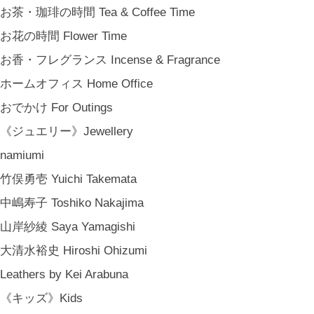
新築祝い Housewarming Gifts
お茶・珈琲の時間 Tea & Coffee Time
結婚祝い Wedding Gifts
お花の時間 Flower Time
結婚式の引出物 Wedding Favors
お香・フレグランス Incense & Fragrance
誕生日プレゼント Birthday Gifts
ホームオフィス Home Office
クリスマス Chiristmas Gifts
おでかけ For Outings
こどもの日 Children's Day
《ジュエリー》Jewellery
バレンタインデー Valentine's Day
namiumi
《季節のもの》Seasonal
竹俣勇壱 Yuichi Takemata
春 Spring
中嶋寿子 Toshiko Nakajima
夏 Summer
山岸紗綾 Saya Yamagishi
秋 Autumn
大清水裕史 Hiroshi Ohizumi
冬 Winter
Leathers by Kei Arabuna
節句 Seasonal Celebrations
《キッズ》Kids
《ご予約》Made to Order