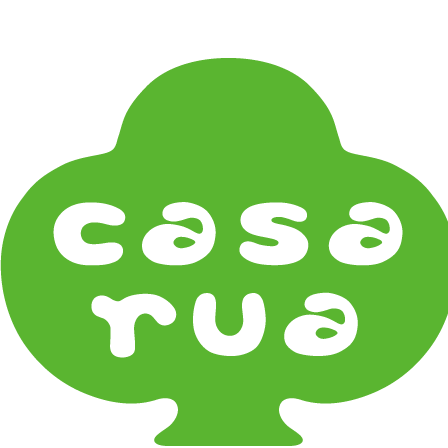
在
Home
《作家・工芸》Crafts
木工 Woodwork
吉羽ろくろや Yoshiba Rokuroya
《器タイプ》Tableware Type
碗・椀・丼 Bowls
鉢・小鉢 Small Bowls
小皿・豆皿 Small Plates & Pea Cups
平皿 Flat Plates
中皿 Side Plates