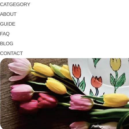
大皿 Big Plate
CATGEGORY
マグ & カップ Mugs & Cups
ABOUT
箸置き Chopstick Rests
GUIDE
箸・カトラリー Chop Sticks & Cutlery
FAQ
トレイ Trays
BLOG
ポット Pots
CONTACT
ピッチャー Jugs
一輪挿し・花瓶
こども用 Kids Tableware
《作家・工芸》Crafts
陶芸 Ceramics
漆器 Lacquerware
木工 Woodwork