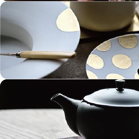
ガラス Glass
金工 Metalwork
革 Leather
絵画 Painting
鋳物 Cast Metal
香 Insence
その他工芸 e.t.c
《ブランド》Brands
東屋 Azmaya
能作 Nosaku
二上 FUTAGAMI
畑漆器 HATA SHIKKI
薫寿堂 Kunjyudo
織田幸銅器 Odako Douki