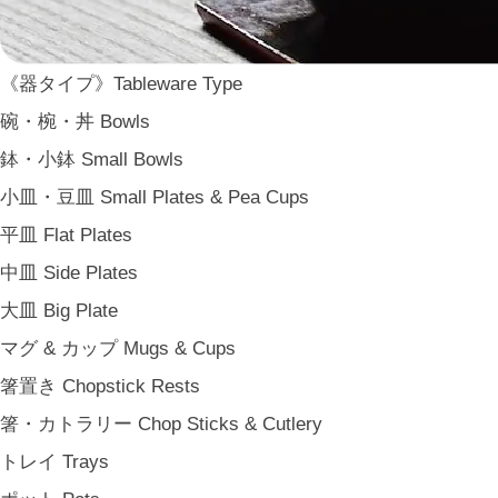
ARAS
WDH
《器タイプ》Tableware Type
WASARA
碗・椀・丼 Bowls
一果ニ花 icca nicca
鉢・小鉢 Small Bowls
そのほか e.t.c
小皿・豆皿 Small Plates & Pea Cups
《食卓》Dining
平皿 Flat Plates
家族の食卓 Family Tableware
中皿 Side Plates
子どもの食卓 Children's Tableware
大皿 Big Plate
一人暮らしの食卓 Tableware for One
マグ & カップ Mugs & Cups
パーティー Party
箸置き Chopstick Rests
アンティークのもの Vintage & Antiques
箸・カトラリー Chop Sticks & Cutlery
《台所》Kitchen
トレイ Trays
家事問屋 Kajidonya