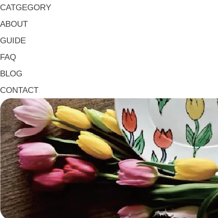
大皿 Big Plate
CATGEGORY
マグ & カップ Mugs & Cups
ABOUT
箸置き Chopstick Rests
GUIDE
箸・カトラリー Chop Sticks & Cutlery
FAQ
トレイ Trays
BLOG
ポット Pots
CONTACT
ピッチャー Jugs
一輪挿し・花瓶
こども用 Kids Tableware
《作家・工芸》Crafts
陶芸 Ceramics
漆器 Lacquerware
木工 Woodwork