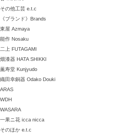
中嶋寿子 Toshiko Nakajima
その他工芸 e.t.c
山岸紗綾 Saya Yamagishi
《ブランド》Brands
大清水裕史 Hiroshi Ohizumi
東屋 Azmaya
Leathers by Kei Arabuna
能作 Nosaku
《キッズ》Kids
二上 FUTAGAMI
こどもの器 Children's Tableware
畑漆器 HATA SHIKKI
木のおもちゃ(ニキティキ) Wooden Toys
薫寿堂 Kunjyudo
ぬいぐるみ Soft Toys
織田幸銅器 Odako Douki
絵本 Children's Books
ARAS
《食品》Food
WDH
BREW TEA CO
WASARA
穀雨 Bakery Cokuu
一果ニ花 icca nicca
MONSTER
そのほか e.t.c