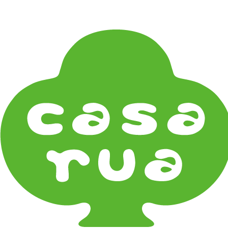
在
Home
《作家・工芸》Crafts
漆器 Lacquerware
畑漆器 Hata Shikki
《器タイプ》Tableware Type
碗・椀・丼 Bowls
鉢・小鉢 Small Bowls
小皿・豆皿 Small Plates & Pea Cups
平皿 Flat Plates
中皿 Side Plates