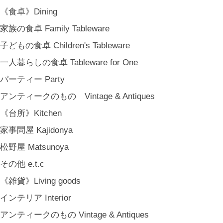
COYA. (3月中旬〜)
《食卓》Dining
MARY JIMENEZ CO. (3月中旬〜)
家族の食卓 Family Tableware
《オリジナル》Original
子どもの食卓 Children's Tableware
《古道具》Vintage & Antiques
一人暮らしの食卓 Tableware for One
ハナレきりゅう Hanare Kiryuh
パーティー Party
《義援金商品》Charity
アンティークのもの Vintage & Antiques
《輸入品》Imported goods
《台所》Kitchen
《ギフト》Gifts
家事問屋 Kajidonya
ギフト包装 Gift Wrapping
松野屋 Matsunoya
石川・金沢・北陸土産 Local Souvenirs
その他 e.t.c
ちょっとしたプレゼント Petit Gifts
《雑貨》Living goods
出産祝い Baby Gifts
インテリア Interior
内祝い Thank You Gifts
アンティークのもの Vintage & Antiques