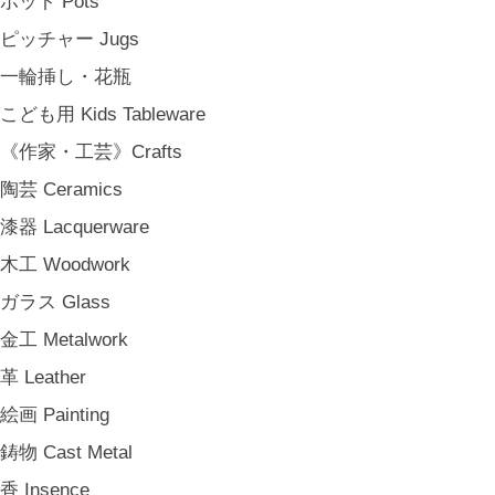
ポット Pots
松野屋 Matsunoya
ピッチャー Jugs
その他 e.t.c
一輪挿し・花瓶
《雑貨》Living goods
こども用 Kids Tableware
インテリア Interior
《作家・工芸》Crafts
アンティークのもの Vintage & Antiques
陶芸 Ceramics
お茶・珈琲の時間 Tea & Coffee Time
漆器 Lacquerware
お花の時間 Flower Time
木工 Woodwork
お香・フレグランス Incense & Fragrance
ガラス Glass
ホームオフィス Home Office
金工 Metalwork
おでかけ For Outings
革 Leather
《ジュエリー》Jewellery
絵画 Painting
namiumi
鋳物 Cast Metal
竹俣勇壱 Yuichi Takemata
香 Insence