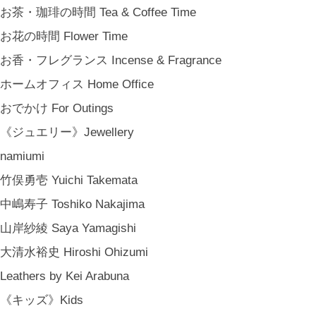
新築祝い Housewarming Gifts
お茶・珈琲の時間 Tea & Coffee Time
結婚祝い Wedding Gifts
お花の時間 Flower Time
結婚式の引出物 Wedding Favors
お香・フレグランス Incense & Fragrance
誕生日プレゼント Birthday Gifts
ホームオフィス Home Office
クリスマス Chiristmas Gifts
おでかけ For Outings
こどもの日 Children's Day
《ジュエリー》Jewellery
バレンタインデー Valentine's Day
namiumi
《季節のもの》Seasonal
竹俣勇壱 Yuichi Takemata
春 Spring
中嶋寿子 Toshiko Nakajima
夏 Summer
山岸紗綾 Saya Yamagishi
秋 Autumn
大清水裕史 Hiroshi Ohizumi
冬 Winter
Leathers by Kei Arabuna
節句 Seasonal Celebrations
《キッズ》Kids
《ご予約》Made to Order