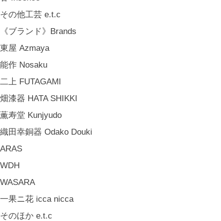
中嶋寿子 Toshiko Nakajima
その他工芸 e.t.c
山岸紗綾 Saya Yamagishi
《ブランド》Brands
大清水裕史 Hiroshi Ohizumi
東屋 Azmaya
Leathers by Kei Arabuna
能作 Nosaku
《キッズ》Kids
二上 FUTAGAMI
こどもの器 Children's Tableware
畑漆器 HATA SHIKKI
木のおもちゃ(ニキティキ) Wooden Toys
薫寿堂 Kunjyudo
ぬいぐるみ Soft Toys
織田幸銅器 Odako Douki
絵本 Children's Books
ARAS
《食品》Food
WDH
BREW TEA CO
WASARA
穀雨 Bakery Cokuu
一果ニ花 icca nicca
MONSTER
そのほか e.t.c