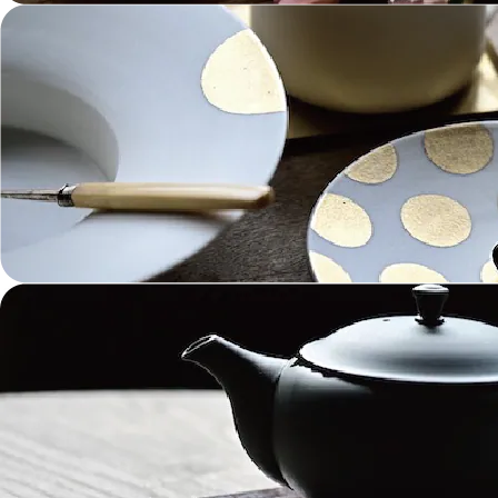
ガラス Glass
金工 Metalwork
革 Leather
絵画 Painting
鋳物 Cast Metal
香 Insence
その他工芸 e.t.c
《ブランド》Brands
東屋 Azmaya
能作 Nosaku
二上 FUTAGAMI
畑漆器 HATA SHIKKI
薫寿堂 Kunjyudo
織田幸銅器 Odako Douki