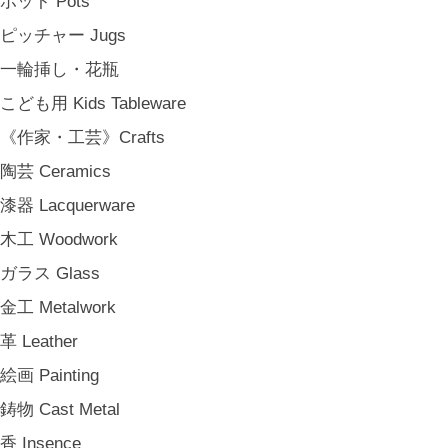
ポット Pots
松野屋 Matsunoya
ピッチャー Jugs
その他 e.t.c
一輪挿し・花瓶
《雑貨》Living goods
こども用 Kids Tableware
インテリア Interior
《作家・工芸》Crafts
アンティークのもの Vintage & Antiques
陶芸 Ceramics
お茶・珈琲の時間 Tea & Coffee Time
漆器 Lacquerware
お花の時間 Flower Time
木工 Woodwork
お香・フレグランス Incense & Fragrance
ガラス Glass
ホームオフィス Home Office
金工 Metalwork
おでかけ For Outings
革 Leather
《ジュエリー》Jewellery
絵画 Painting
namiumi
鋳物 Cast Metal
竹俣勇壱 Yuichi Takemata
香 Insence