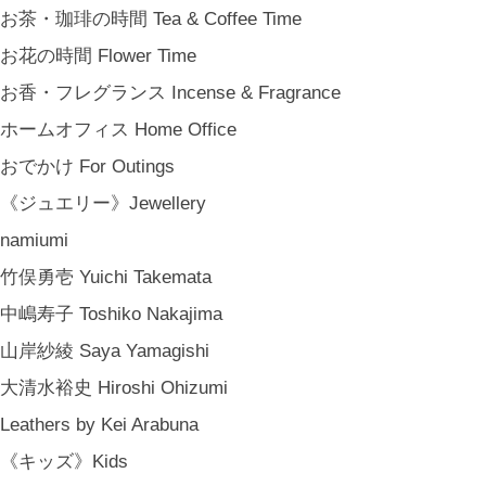
新築祝い Housewarming Gifts
お茶・珈琲の時間 Tea & Coffee Time
結婚祝い Wedding Gifts
お花の時間 Flower Time
結婚式の引出物 Wedding Favors
お香・フレグランス Incense & Fragrance
誕生日プレゼント Birthday Gifts
ホームオフィス Home Office
クリスマス Chiristmas Gifts
おでかけ For Outings
こどもの日 Children's Day
《ジュエリー》Jewellery
バレンタインデー Valentine's Day
namiumi
《季節のもの》Seasonal
竹俣勇壱 Yuichi Takemata
春 Spring
中嶋寿子 Toshiko Nakajima
夏 Summer
山岸紗綾 Saya Yamagishi
秋 Autumn
大清水裕史 Hiroshi Ohizumi
冬 Winter
Leathers by Kei Arabuna
節句 Seasonal Celebrations
《キッズ》Kids
《ご予約》Made to Order