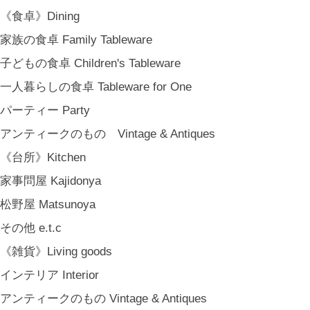
COYA. (3月中旬〜)
《食卓》Dining
MARY JIMENEZ CO. (3月中旬〜)
家族の食卓 Family Tableware
《オリジナル》Original
子どもの食卓 Children's Tableware
《古道具》Vintage & Antiques
一人暮らしの食卓 Tableware for One
ハナレきりゅう Hanare Kiryuh
パーティー Party
《義援金商品》Charity
アンティークのもの Vintage & Antiques
《輸入品》Imported goods
《台所》Kitchen
《ギフト》Gifts
家事問屋 Kajidonya
ギフト包装 Gift Wrapping
松野屋 Matsunoya
石川・金沢・北陸土産 Local Souvenirs
その他 e.t.c
ちょっとしたプレゼント Petit Gifts
《雑貨》Living goods
出産祝い Baby Gifts
インテリア Interior
内祝い Thank You Gifts
アンティークのもの Vintage & Antiques