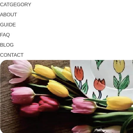
大皿 Big Plate
CATGEGORY
マグ & カップ Mugs & Cups
ABOUT
箸置き Chopstick Rests
GUIDE
箸・カトラリー Chop Sticks & Cutlery
FAQ
トレイ Trays
BLOG
ポット Pots
CONTACT
ピッチャー Jugs
一輪挿し・花瓶
こども用 Kids Tableware
《作家・工芸》Crafts
陶芸 Ceramics
漆器 Lacquerware
木工 Woodwork