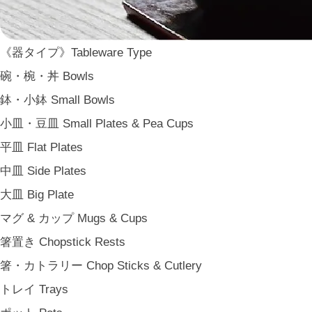
ARAS
WDH
《器タイプ》Tableware Type
WASARA
碗・椀・丼 Bowls
一果ニ花 icca nicca
鉢・小鉢 Small Bowls
そのほか e.t.c
小皿・豆皿 Small Plates & Pea Cups
《食卓》Dining
平皿 Flat Plates
家族の食卓 Family Tableware
中皿 Side Plates
子どもの食卓 Children's Tableware
大皿 Big Plate
一人暮らしの食卓 Tableware for One
マグ & カップ Mugs & Cups
パーティー Party
箸置き Chopstick Rests
アンティークのもの Vintage & Antiques
箸・カトラリー Chop Sticks & Cutlery
《台所》Kitchen
トレイ Trays
家事問屋 Kajidonya