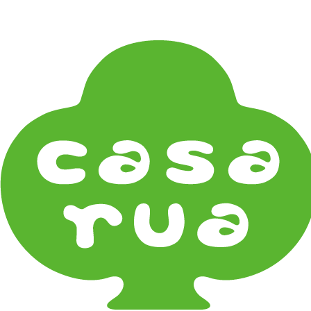
在庫は実店舗と兼用し常に流動しています。在庫切れ
の際はご連絡差し上げます！
Home
《作家・工芸》Crafts
木工 Woodwork
工人 Kojin
《器タイプ》Tableware Type
碗・椀・丼 Bowls
鉢・小鉢 Small Bowls
小皿・豆皿 Small Plates & Pea Cups
平皿 Flat Plates
中皿 Side Plates