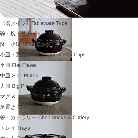
《器タイプ》Tableware Type
碗・椀・丼 Bowls
鉢・小鉢 Small Bowls
小皿・豆皿 Small Plates & Pea Cups
平皿 Flat Plates
中皿 Side Plates
大皿 Big Plate
マグ & カップ Mugs & Cups
箸置き Chopstick Rests
箸・カトラリー Chop Sticks & Cutlery
トレイ Trays