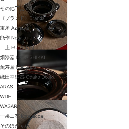
その他工芸 e.t.c
《ブランド》Brands
東屋 Azmaya
能作 Nosaku
二上 FUTAGAMI
畑漆器 HATA SHIKKI
薫寿堂 Kunjyudo
織田幸銅器 Odako Douki
ARAS
WDH
WASARA
一果ニ花 icca nicca
そのほか e.t.c