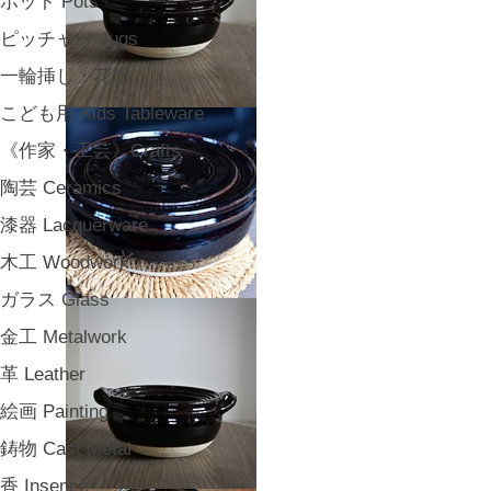
ポット Pots
ピッチャー Jugs
一輪挿し・花瓶
こども用 Kids Tableware
《作家・工芸》Crafts
陶芸 Ceramics
漆器 Lacquerware
木工 Woodwork
ガラス Glass
金工 Metalwork
革 Leather
絵画 Painting
鋳物 Cast Metal
香 Insence