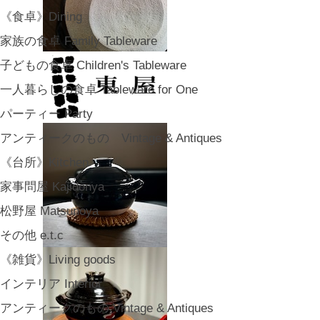
《食卓》Dining
家族の食卓 Family Tableware
子どもの食卓 Children's Tableware
一人暮らしの食卓 Tableware for One
パーティー Party
アンティークのもの Vintage & Antiques
《台所》Kitchen
家事問屋 Kajidonya
松野屋 Matsunoya
その他 e.t.c
《雑貨》Living goods
インテリア Interior
アンティークのもの Vintage & Antiques