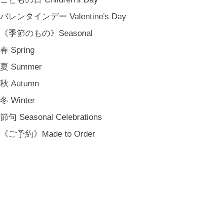
バレンタインデー Valentine's Day
金沢・北陸で生まれたさまざまな作品を中心に、物語を宿し、使う人の
《季節のもの》Seasonal
日常という大切な時間にそっと寄り添う品々をキュレート。それぞれの
美しさに、和と洋、OLD & NEW のインスピレーションを重ね、暮らし
春 Spring
の中で愉しむインテリアスタイリングをご提案しています。 casa rua [
夏 Summer
カーサ・ルア] 石川県金沢市尾張町2-14-20 八百萬本舗 内 casa rua / A
秋 Autumn
RU / icca / icca nicca Home Page Production & Photos by rua., co. ltd
[ MENU ]
冬 Winter
HOME
節句 Seasonal Celebrations
SHOP INFO
《ご予約》Made to Order
SHOPPING GUIDE
FAQ
BLOG
CONTACT
[ MEMBERSHIP ]
TOP
MY PAGE