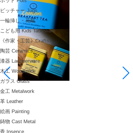
ポット Pots
ピッチャー Jugs
一輪挿し・花瓶
こども用 Kids Tableware
《作家・工芸》Crafts
陶芸 Ceramics
漆器 Lacquerware
木工 Woodwork
ガラス Glass
金工 Metalwork
革 Leather
絵画 Painting
鋳物 Cast Metal
香 Insence