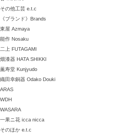
その他工芸 e.t.c
《ブランド》Brands
東屋 Azmaya
能作 Nosaku
二上 FUTAGAMI
畑漆器 HATA SHIKKI
薫寿堂 Kunjyudo
織田幸銅器 Odako Douki
ARAS
WDH
WASARA
一果ニ花 icca nicca
そのほか e.t.c