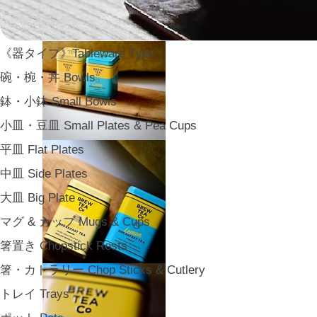
《器タイプ》Tableware Type
碗・椀・丼 Bowls
鉢・小鉢 Small Bowls
小皿・豆皿 Small Plates & Pea Cups
平皿 Flat Plates
中皿 Side Plates
大皿 Big Plate
マグ & カップ Mugs & Cups
箸置き Chopstick Rests
箸・カトラリー Chop Sticks & Cutlery
トレイ Trays