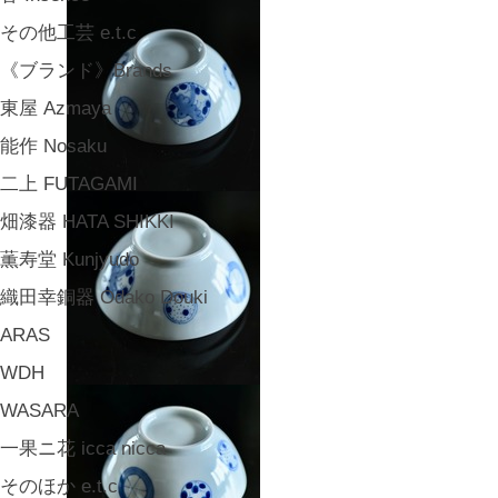
その他工芸 e.t.c
《ブランド》Brands
東屋 Azmaya
能作 Nosaku
二上 FUTAGAMI
畑漆器 HATA SHIKKI
薫寿堂 Kunjyudo
織田幸銅器 Odako Douki
ARAS
WDH
WASARA
一果ニ花 icca nicca
そのほか e.t.c