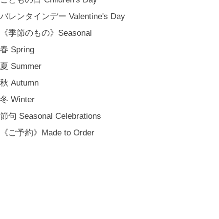
バレンタインデー Valentine's Day
《季節のもの》Seasonal
春 Spring
夏 Summer
金沢・北陸で生まれたさまざまな作品を中心に、物語を宿し、使う人の
秋 Autumn
日常という大切な時間にそっと寄り添う品々をキュレート。それぞれの
冬 Winter
美しさに、和と洋、OLD & NEW のインスピレーションを重ね、暮らし
節句 Seasonal Celebrations
の中で愉しむインテリアスタイリングをご提案しています。 casa rua [
カーサ・ルア] 石川県金沢市尾張町2-14-20 八百萬本舗 内 casa rua / A
《ご予約》Made to Order
RU / icca / icca nicca Home Page Production & Photos by rua., co. ltd
[ MENU ]
HOME
SHOP INFO
SHOPPING GUIDE
FAQ