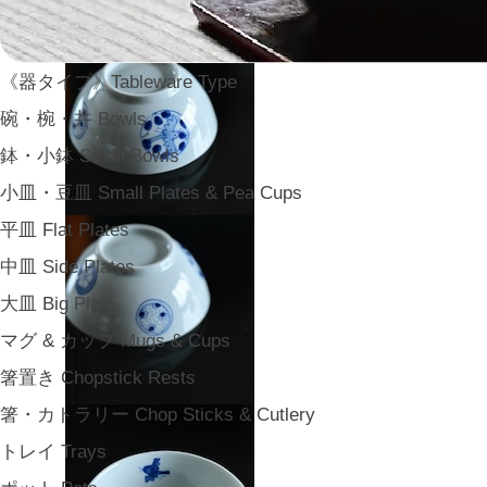
《器タイプ》Tableware Type
碗・椀・丼 Bowls
鉢・小鉢 Small Bowls
小皿・豆皿 Small Plates & Pea Cups
平皿 Flat Plates
中皿 Side Plates
大皿 Big Plate
マグ & カップ Mugs & Cups
箸置き Chopstick Rests
箸・カトラリー Chop Sticks & Cutlery
トレイ Trays