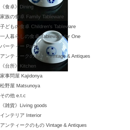
《食卓》Dining
家族の食卓 Family Tableware
子どもの食卓 Children's Tableware
一人暮らしの食卓 Tableware for One
パーティー Party
アンティークのもの Vintage & Antiques
《台所》Kitchen
家事問屋 Kajidonya
松野屋 Matsunoya
その他 e.t.c
《雑貨》Living goods
インテリア Interior
アンティークのもの Vintage & Antiques