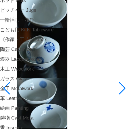
ポット Pots
ピッチャー Jugs
一輪挿し・花瓶
こども用 Kids Tableware
《作家・工芸》Crafts
陶芸 Ceramics
漆器 Lacquerware
木工 Woodwork
ガラス Glass
金工 Metalwork
革 Leather
絵画 Painting
鋳物 Cast Metal
香 Insence